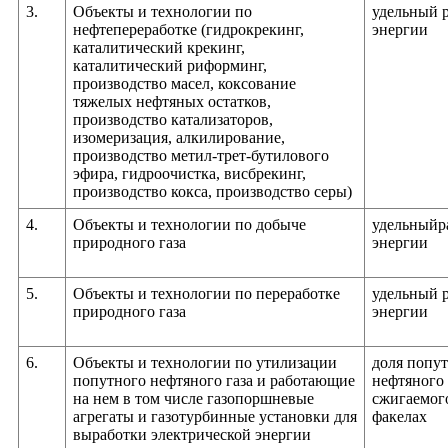
3.
Объекты и технологии по
удельный 
нефтепереработке (гидрокрекинг,
энергии
каталитический крекинг,
каталитический риформинг,
производство масел, коксование
тяжелых нефтяных остатков,
производство катализаторов,
изомеризация, алкилирование,
производство метил-трет-бутилового
эфира, гидроочистка, висбрекинг,
производство кокса, производство серы)
4.
Объекты и технологии по добыче
удельныйр
природного газа
энергии
5.
Объекты и технологии по переработке
удельный 
природного газа
энергии
6.
Объекты и технологии по утилизации
доля попу
попутного нефтяного газа и работающие
нефтяного 
на нем в том числе газопоршневые
сжигаемог
агрегаты и газотурбинные установки для
факелах
выработки электрической энергии