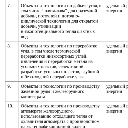
7.
Объекты и технологии по добыче угля, в
удельный 
том числе "шахта-лава" для подземной
энергии
добычи, поточной и поточно-
циклической технологии для открытой
добычи, утилизации
низкопотенциального тепла шахтных
вод
8.
Объекты и технологии по переработке
удельный 
угля, в том числе термической
энергии
переработки низкосортных углей,
извлечения и переработки метана из
угольных пластов, селективной
разработки угольных пластов, глубокой
и безотходной переработке угля
9.
Объекты и технологии по производству
удельный 
железной руды и железорудного
энергии
концентрата
10.
Объекты и технологии по производству
удельный 
агломерата железорудного,
энергии
использованию отходящего тепла от
охладителя агломерата с производством
пара, теплофикационной воды и