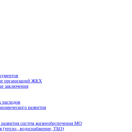
кументов
ие организаций ЖКХ
ые заключения
 расходов
номического развития
 развития систем жизнеобеспечения МО
 (тепло-, водоснабжение, ТБО)