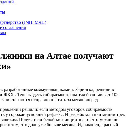
 зданий
еты
партнерство (ГЧП, МЧП)
е соглашения
ммы
лжники на Алтае получают
ки»
, разработанные коммунальщиками г. Заринска, решили в
и ЖКХ . Теперь здесь собираемость платежей составляет 102
ысячи стараются исправно платить за месяц вперед.
равлении решили: если методом уговоров собираемость
ать у горожан условный рефлекс. И разработали квитанции трех
 ящикам. Получатели белой квитанции знают, что можно не
рит о том, что долг уже больше месяца. И, наконец, красный