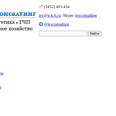
+7 (3452) 403-434
lex@g-k-h.ru
Skype:
lexconsalting
@lexconsalting
ты
в