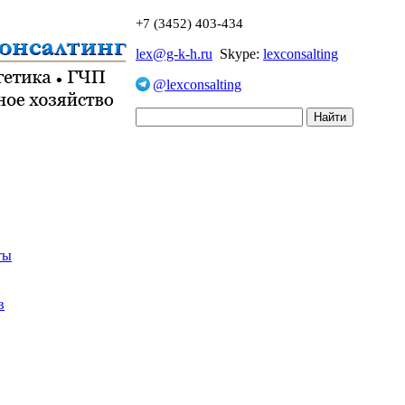
+7 (3452) 403-434
lex@g-k-h.ru
Skype:
lexconsalting
@lexconsalting
ты
в