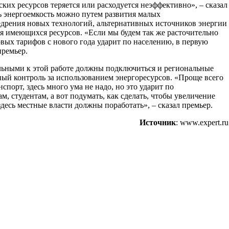
ских ресурсов теряется или расходуется неэффективно», – сказал
ь энергоемкость можно путем развития малых
дрения новых технологий, альтернативных источников энергии
я имеющихся ресурсов. «Если мы будем так же расточительно
овых тарифов с нового года ударит по населению, в первую
премьер.
льными к этой работе должны подключиться и региональные
ный контроль за использованием энергоресурсов. «Проще всего
порт, здесь много ума не надо, но это ударит по
, студентам, а вот подумать, как сделать, чтобы увеличение
здесь местные власти должны поработать», – сказал премьер.
Источник
: www.expert.ru