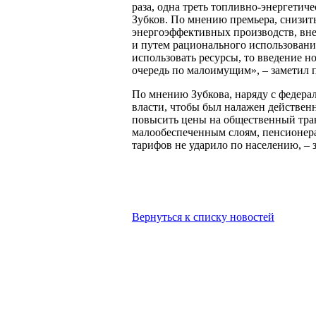
раза, одна треть топливно-энергетиче
Зубков. По мнению премьера, снизит
энергоэффективных производств, вне
и путем рационального использовани
использовать ресурсы, то введение н
очередь по малоимущим», – заметил 
По мнению Зубкова, наряду с федера
власти, чтобы был налажен действен
повысить цены на общественный транс
малообеспеченным слоям, пенсионерам
тарифов не ударило по населению, – 
Вернуться к списку новостей