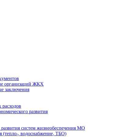
кументов
ие организаций ЖКХ
ые заключения
 расходов
номического развития
 развития систем жизнеобеспечения МО
 (тепло-, водоснабжение, ТБО)