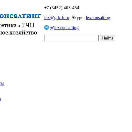
+7 (3452) 403-434
lex@g-k-h.ru
Skype:
lexconsalting
@lexconsalting
ты
в