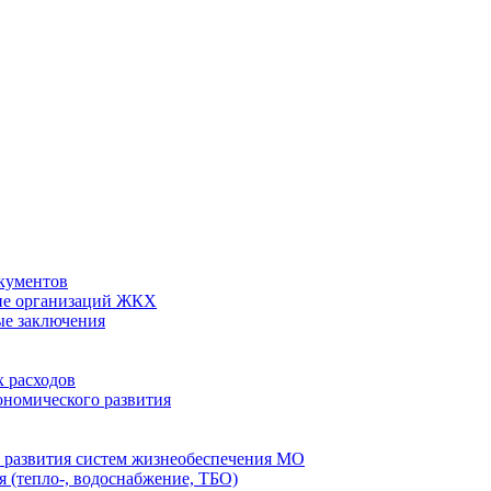
кументов
ие организаций ЖКХ
ые заключения
 расходов
номического развития
 развития систем жизнеобеспечения МО
 (тепло-, водоснабжение, ТБО)