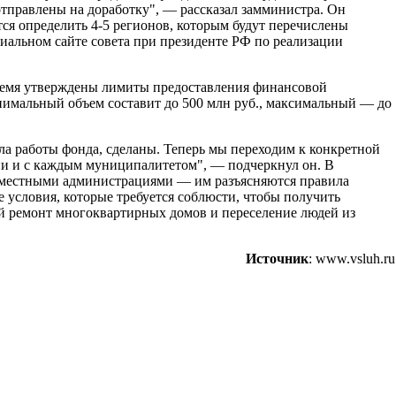
отправлены на доработку", — рассказал замминистра. Он
тся определить 4-5 регионов, которым будут перечислены
иальном сайте совета при президенте РФ по реализации
время утверждены лимиты предоставления финансовой
инимальный объем составит до 500 млн руб., максимальный — до
ла работы фонда, сделаны. Теперь мы переходим к конкретной
ии и с каждым муниципалитетом", — подчеркнул он. В
 с местными администрациями — им разъясняются правила
 условия, которые требуется соблюсти, чтобы получить
й ремонт многоквартирных домов и переселение людей из
Источник
: www.vsluh.ru