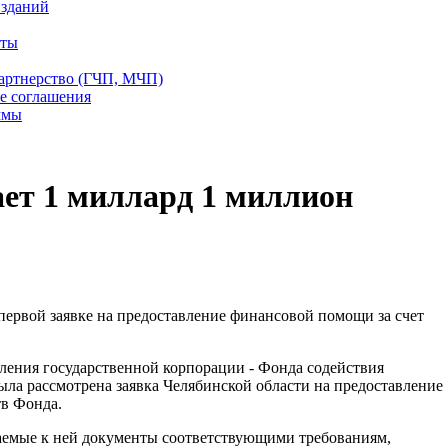
 зданий
еты
партнерство (ГЧП, МЧП)
е соглашения
ммы
ет 1 миллард 1 миллион
ервой заявке на предоставление финансовой помощи за счет
вления государственной корпорации - Фонда содействия
а рассмотрена заявка Челябинской области на предоставление
тв Фонда.
аемые к ней документы соответствующими требованиям,