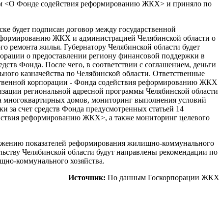
м <О Фонде содействия реформированию ЖКХ> и приняло по
нске будет подписан договор между государственной
еформированию ЖКХ и администрацией Челябинской области о
о ремонта жилья. Губернатору Челябинской области будет
порации о предоставлении региону финансовой поддержки в
редств Фонда. После чего, в соответствии с соглашением, деньги
ьного казначейства по Челябинской области. Ответственные
ственной корпорации - Фонда содействия реформированию ЖКХ
изации региональной адресной программы Челябинской области
а многоквартирных домов, мониторинг выполнения условий
и за счет средств Фонда предусмотренных статьей 14
йствия реформированию ЖКХ>, а также мониторинг целевого
стижению показателей реформирования жилищно-коммунального
ельству Челябинской области будут направлены рекомендации по
но-коммунального хозяйства.
Источник:
По данным Госкорпорации ЖКХ