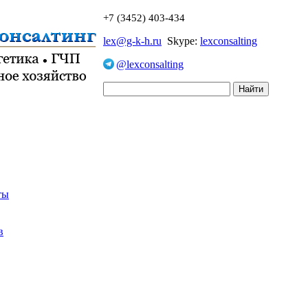
+7 (3452) 403-434
lex@g-k-h.ru
Skype:
lexconsalting
@lexconsalting
ты
в