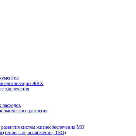
кументов
ие организаций ЖКХ
ые заключения
 расходов
номического развития
 развития систем жизнеобеспечения МО
 (тепло-, водоснабжение, ТБО)