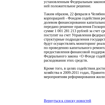
установленным Федеральным законо
ней положительное решение.
Таким образом, 22 февраля в Челяби
корпорацией - Фондом содействия р
долевом финансировании капитальног
передано решение правления Госкор
сумме 1 001 281 213 рублей за счет с
поступят на счет Управления федерал
структурные подразделения государ
будут осуществлять мониторинг реал
по проведению капитального ремонт
предоставления финансовой поддержк
Федерального закона <О Фонде соде
расходования этих средств.
Кроме того, в целях содействия до
хозяйства в 2009-2011 годах, Правит
мероприятиям реформирования жилищ
Вернуться к списку новостей