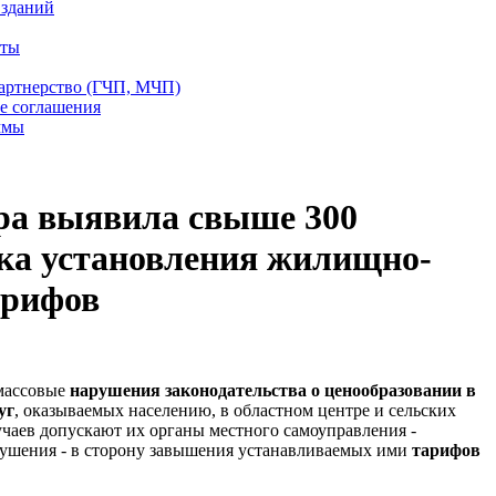
 зданий
еты
партнерство (ГЧП, МЧП)
е соглашения
ммы
ра выявила свыше 300
ка установления жилищно-
арифов
массовые
нарушения законодательства о ценообразовании в
уг
, оказываемых населению, в областном центре и сельских
чаев допускают их органы местного самоуправления -
арушения - в сторону завышения устанавливаемых ими
тарифов