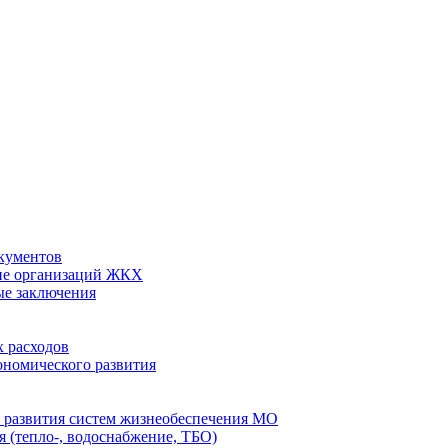
кументов
ие организаций ЖКХ
ые заключения
 расходов
номического развития
 развития систем жизнеобеспечения МО
 (тепло-, водоснабжение, ТБО)