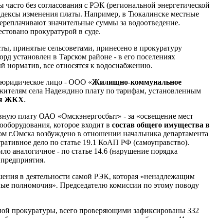
 часто без согласования с РЭК (региональной энергетической
ндексы изменения платы. Например, в Тюкалинске местные
переплачивают значительные суммы за водоотведение.
стовано прокуратурой в суде.
кты, принятые сельсоветами, принесено в прокуратуру
рд установлен в Тарском районе - в его поселениях
 норматив, все относятся к водоснабжению.
юридическое лицо - ООО «
Жилищно-коммунальное
жителям села Надеждино плату по тарифам, установленным
ия ЖКХ
.
вную плату ОАО «Омскэнергосбыт» - за «освещение мест
ооборудования, которое входит в
состав общего имущества в
ом г.Омска возбуждено в отношении начальника департамента
ративное дело по статье 19.1 КоАП РФ (самоуправство).
ло аналогичное - по статье 14.6 (нарушение порядка
 предприятия.
шения в деятельности самой РЭК, которая «ненадлежащим
ные полномочия». Председателю комиссии по этому поводу
.
ьной прокуратуры, всего проверяющими зафиксированы 332