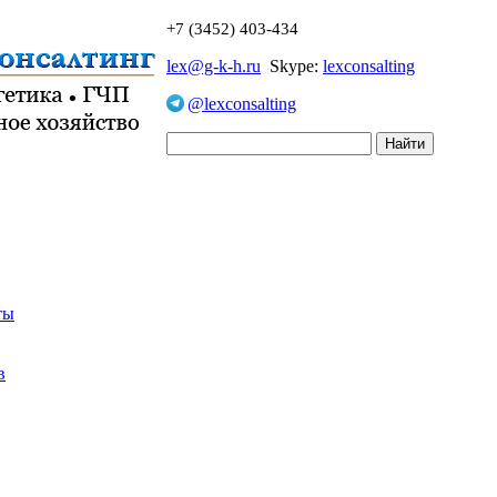
+7 (3452) 403-434
lex@g-k-h.ru
Skype:
lexconsalting
@lexconsalting
ты
в