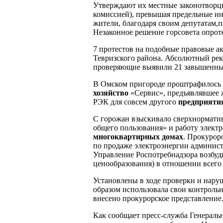
Утверждают их местные законотворцы
комиссией), превышая предельные и
жители, благодаря своим депутатам,
Незаконное решение горсовета опроте
7 протестов на подобные правовые а
Тевризского района. Абсолютный реко
проверяющие выявили 21 завышенный
В Омском пригороде проштрафилось 
хозяйство
«Сервис», предъявлявшее 
РЭК для совсем другого
предприят
С горожан взыскивало сверхнормати
общего пользования» и работу электр
многоквартирных домах
. Прокурор
по продаже электроэнергии админист
Управление Роспотребнадзора возбуди
ценообразования) в отношении всего
Установлены в ходе проверки и нару
образом использовала свои контроль
внесено прокурорское представление
Как сообщает пресс-служба Генерал