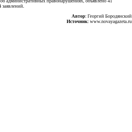
л об административных правонарушениях, объявлено 41
4 заявлений.
Автор
: Георгий Бородянский
Источник
: www.novayagazeta.ru