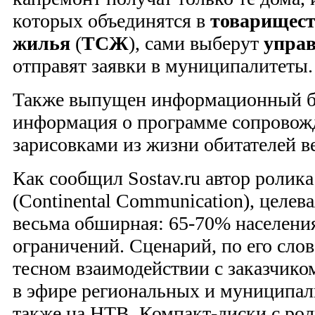
которых объединятся в
товарищест
жилья
(
ТСЖ
), сами выберут
упра
отправят заявки в муниципалитеты.
Также выпущен информационный бу
информация о программе сопровож
зарисовками из жизни обитателей в
Как сообщил Sostav.ru автор ролик
(Continental Communication), целев
весьма обширная: 65-70% населени
ограничений. Сценарий, по его слов
тесном взаимодействии с заказчико
в эфире региональных и муниципал
также на НТВ. Компакт-диски с ро