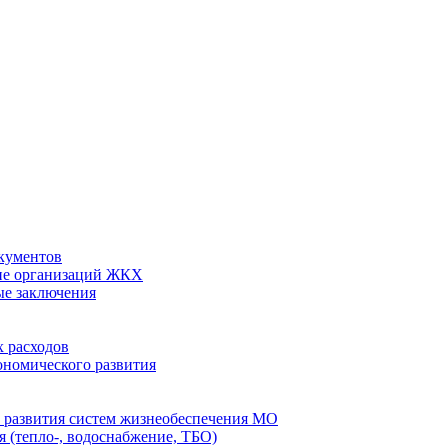
кументов
ие организаций ЖКХ
ые заключения
 расходов
номического развития
 развития систем жизнеобеспечения МО
 (тепло-, водоснабжение, ТБО)