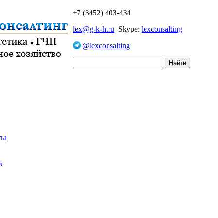
+7 (3452) 403-434
lex@g-k-h.ru
Skype:
lexconsalting
@lexconsalting
ты
в