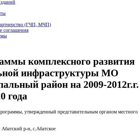
 зданий
еты
партнерство (ГЧП, МЧП)
е соглашения
ммы
раммы комплексного развития
ьной инфраструктуры МО
альный район на 2009-2012г.г.
0 года
рограммы, утвержденный представительным органом местного
 Абатский р-н, с.Абатское