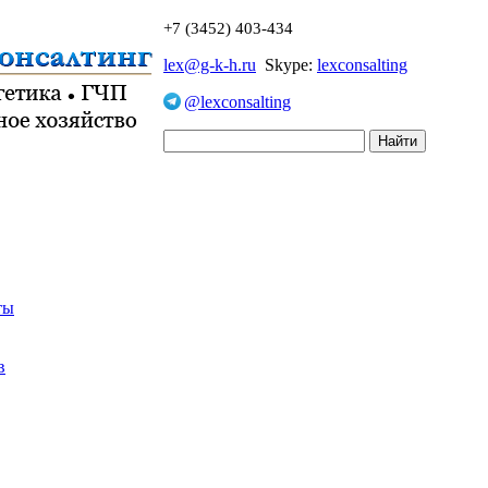
+7 (3452) 403-434
lex@g-k-h.ru
Skype:
lexconsalting
@lexconsalting
ты
в