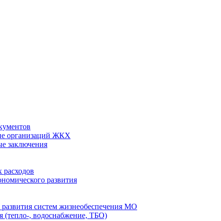
кументов
ие организаций ЖКХ
ые заключения
 расходов
номического развития
 развития систем жизнеобеспечения МО
 (тепло-, водоснабжение, ТБО)