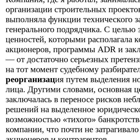
организации строительных проектов
выполняла функции технического з
генерального подрядчика. С целью
ценностей, которыми располагала к
акционеров, программы ADR и зак
— от достаточно серьезных претен
на тот момент судебному разбирате
реорганизац
ия путем выделения н
лица. Другими словами, основная 
заключалась в переносе рисков неб
решений на выделенное юридическо
возможностью «тихого» банкротств
компании, что почти не затрагива
акционеров и контрагентов.