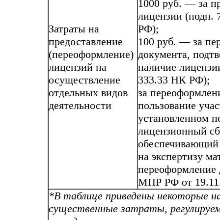
1000 руб. — за п
лицензии (подп. 7
Затраты на
РФ);
предоставление
100 руб. — за п
(переоформление)
документа, подт
лицензий на
наличие лицензии 
осуществление
333.33 НК РФ);
отдельных видов
за переоформлен
деятельности
пользование учас
установленном п
лицензионный сб
обеспечивающий 
на экспертизу ма
переоформление 
МПР РФ от 19.11
*
В таблице приведены некоторые н
существенные затраты, регулируем