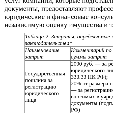
услуг компаний, которые подготав
документы, предоставляют профес
юридические и финансовые консуль
независимую оценку имущества и т.
Таблица 2. Затраты, определяемые 
законодательства*
Наименование
Комментарий по 
затрат
суммы затрат
2000 руб. — за р
юридического лица
Государственная
333.33 НК РФ);
пошлина за
20% от размера п
регистрацию
— за регистраци
юридического
вносимых в учре
лица
документы (подп. 
РФ)