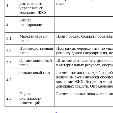
деятельности
цели
1
управляющей
компании ЖКХ
Бизнес
2
планирование
Маркетинговый
План продаж, бюджет продвиже
2.1.
план
Производственный
Программа мероприятий по упр
2.2.
план
ремонту домов (мероприятия, пе
Организационный
Штатное расписание управляю
2.3.
план
в материальных ресурсах, обор
Финансовый план
Расчет стоимости каждой из раб
величины экономически обосно
2.4.
компании ЖКХ, бюджет (смета) 
денежных средств. Определени
Оценка
Расчет основных показателей и
2.5.
окупаемости
инвестиций