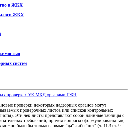
ство в ЖКХ
налоги ЖКХ
й
ижимостью
ерных систем
я
ных проверках УК МКД органами ГЖН
лановые проверки некоторых надзорных органов могут
азываемых проверочных листов или списков контрольных
-листы). Эти чек-листы представляют собой длинные таблицы с
язательных требований, причем вопросы сформулированы так,
можно было бы только словами "да" либо "нет" (ч. 11.3 ст. 9