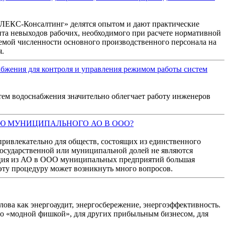
«ЛЕКС-Консалтинг» делятся опытом и дают практические
та невыходов рабочих, необходимого при расчете нормативной
емой численности основного производственного персонала на
я.
бжения для контроля и управления режимом работы систем
ем водоснабжения значительно облегчает работу инженеров
Ю МУНИЦИПАЛЬНОГО АО В ООО?
ривлекательно для обществ, состоящих из единственного
государственной или муниципальной долей не являются
ация из АО в ООО муниципальных предприятий большая
 эту процедуру может возникнуть много вопросов.
ова как энергоаудит, энергосбережение, энергоэффективность.
ало «модной фишкой», для других прибыльным бизнесом, для