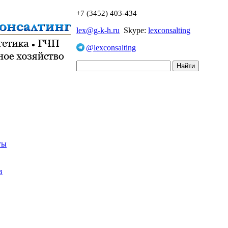
+7 (3452) 403-434
lex@g-k-h.ru
Skype:
lexconsalting
@lexconsalting
ты
в