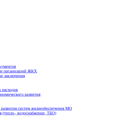
кументов
ие организаций ЖКХ
ые заключения
 расходов
номического развития
 развития систем жизнеобеспечения МО
 (тепло-, водоснабжение, ТБО)