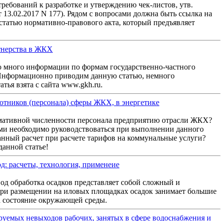
требований к разработке и утверждению чек-листов, утв.
13.02.2017 N 177). Рядом с вопросами должна быть ссылка на
 статью нормативно-правового акта, который предъявляет
тнерства в ЖКХ
о много информации по формам государственно-частного
Информационно приводим данную статью, немного
ья взята с сайта www.gkh.ru.
отников (персонала) сферы ЖКХ, в энергетике
рмативной численности персонала предприятию отрасли ЖКХ?
и необходимо руководствоваться при выполнении данного
анный расчет при расчете тарифов на коммунальные услуги?
данной статье!
д: расчеты, технология, применеие
од обработка осадков представляет собой сложный и
При размещении на иловых площадках осадок занимает большие
а состояние окружающей среды.
уемых невыходов рабочих, занятых в сфере водоснабжения и