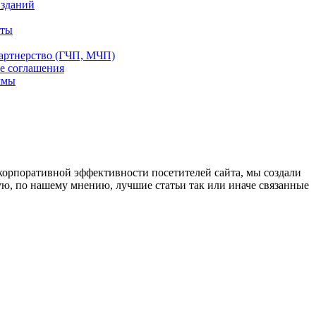
 зданий
еты
партнерство (ГЧП, МЧП)
е соглашения
ммы
корпоративной эффективности посетителей сайта, мы создали
ю, по нашему мнению, лучшие статьи так или иначе связанные