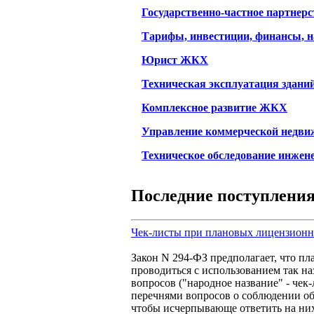
Государственно-частное партнер
Тарифы, инвестиции, финансы, 
Юрист ЖКХ
Техническая эксплуатация здани
Комплексное развитие ЖКХ
Управление коммерческой недв
Техническое обследование инжен
Последние поступлени
Чек-листы при плановых лицензион
Закон N 294-ФЗ предполагает, что п
проводиться с использованием так н
вопросов ("народное название" - чек
перечнями вопросов о соблюдении об
чтобы исчерпывающе ответить на них 