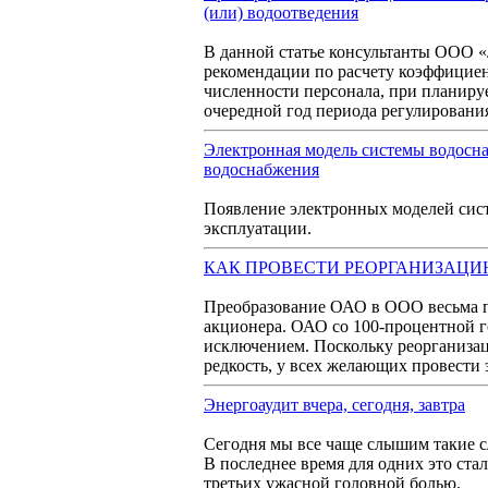
(или) водоотведения
В данной статье консультанты ООО 
рекомендации по расчету коэффициен
численности персонала, при планиру
очередной год периода регулировани
Электронная модель системы водосна
водоснабжения
Появление электронных моделей сист
эксплуатации.
КАК ПРОВЕСТИ РЕОРГАНИЗАЦИ
Преобразование ОАО в ООО весьма п
акционера. ОАО со 100-процентной 
исключением. Поскольку реорганиз
редкость, у всех желающих провести
Энергоаудит вчера, сегодня, завтра
Сегодня мы все чаще слышим такие сл
В последнее время для одних это ст
третьих ужасной головной болью.