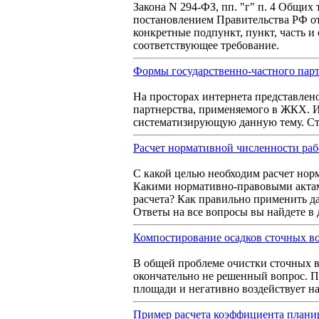
Закона N 294-ФЗ, пп. "г" п. 4 Общих 
постановлением Правительства РФ от 
конкретные подпункт, пункт, часть и
соответствующее требование.
Формы государственно-частного пар
На просторах интернета представлен
партнерства, применяемого в ЖКХ. 
систематизирующую данную тему. Стат
Расчет нормативной численности раб
С какой целью необходим расчет но
Какими нормативно-правовыми актам
расчета? Как правильно применить д
Ответы на все вопросы вы найдете в 
Компостирование осадков сточных во
В общей проблеме очистки сточных в
окончательно не решенный вопрос. 
площади и негативно воздействует н
Пример расчета коэффициента планир