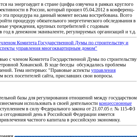
тся на энергоаудит в стране (цифра озвучена в рамках круглого
ективности в России, который прошел 05.04.2012 в конференц-
то эта процедура на данный момент весьма востребована. Всего
ройти процедуру обязательного энергетического обследования в
етные учреждения, крупных потребителей с годовым
в год в денежном эквиваленте, регулируемых организаций и т.д.
 членом Комитета Государственной Думы по строительству и
аспекты управления многоквартирным домом"
рвью с членом Комитета Государственной Думы по строительству
тровной Хованской. В ходе беседы обсуждались проблемы
ений. Тема интервью: "Правовые аспекты
управления
им всех посетителей сайта, приславших свои вопросы.
тельной базы для регулирования отношений между государством
изнесменам использовать в своей деятельности
концессионные
вступлением в силу Федерального закона от 21.07.05 г. № 115-ФЗ
а сегодняшний день в Российской Федерации имеется
ривлечения частного капитала в российскую экономику.