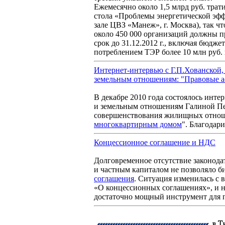
Ежемесячно около 1,5 млрд руб. трати
стола «Проблемы энергетической эфф
зале ЦВЗ «Манеж», г. Москва), так ч
около 450 000 организаций должны п
срок до 31.12.2012 г., включая бюдж
потреблением ТЭР более 10 млн руб. 
Интернет-интервью с Г.П.Хованской,
земельным отношениям: "Правовые 
В декабре 2010 года состоялось инте
и земельным отношениям Галиной Пе
совершенствования жилищных отнош
многоквартирным домом
". Благодар
Концессионное соглашение и НДС
Долговременное отсутствие законода
и частным капиталом не позволяло б
соглашения
. Ситуация изменилась с 
«О концессионных соглашениях», и н
достаточно мощный инструмент для п