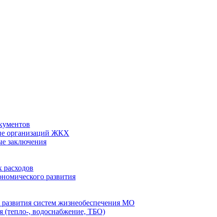
кументов
ие организаций ЖКХ
ые заключения
 расходов
номического развития
 развития систем жизнеобеспечения МО
 (тепло-, водоснабжение, ТБО)