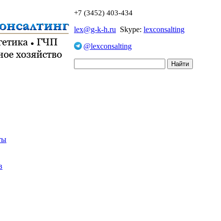
+7 (3452) 403-434
lex@g-k-h.ru
Skype:
lexconsalting
@lexconsalting
ты
в