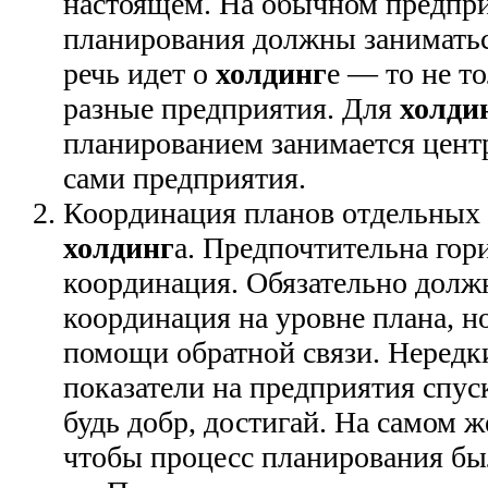
настоящем. На обычном предпр
планирования должны заниматьс
речь идет о
холдинг
е — то не т
разные предприятия. Для
холди
планированием занимается цент
сами предприятия.
Координация планов отдельных
холдинг
а. Предпочтительна гор
координация. Обязательно должн
координация на уровне плана, н
помощи обратной связи. Нередки
показатели на предприятия спу
будь добр, достигай. На самом ж
чтобы процесс планирования б