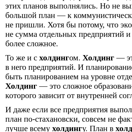
этих планов выполнялись. Но не в
большой план — к коммунистическ
не пришли. Хотя бы потому, что эк
не сумма отдельных предприятий и 
более сложное.
То же и с
холдинг
ом.
Холдинг
— эт
в него предприятий. И планировани
быть планированием на уровне отд
Холдинг
— это сложное образовани
которого зависит от внутренней сог
И даже если все предприятия выпо
план по-стахановски, совсем не факт
лучше всему
холдинг
у. План в
хол