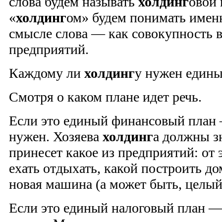
слова будем называть
холдинг
овой 
«
холдинг
ом» будем понимать име
смысле слова — как совокупность 
предприятий.
Каждому ли
холдинг
у нужен едины
Смотря о каком плане идет речь.
Если это единый финансовый план 
нужен. Хозяева
холдинг
а должны зн
принесет какое из предприятий: от э
ехать отдыхать, какой построить д
новая машина (а может быть, целый
Если это единый налоговый план — 