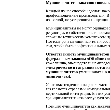
Муниципалитет – заказчик социал
Каждый из нас способен сделать каче
профессиональные производители. В 
известной, но устаревшей концепции 
Муниципалитеты не могут одинаково
регулятора, и собственника, и поста
сложным техническим комплексом, т
Поэтому роль муниципалитета и соо
том, чтобы быть профессиональным з
Ответственность муниципалитетов 
федеральным законом «Об общих ос
сожалению, законодатель не определи
электричество и газ развиваются 
муниципалитетов уменьшаются в ни
лимитов (газ).
Учитывая тенденции на рынке частны
газ являются отраслями коммунальног
вертикальной интеграции. В этих ус
муниципалитет заказывает услуги эт
Позиция муниципалитета как заказч