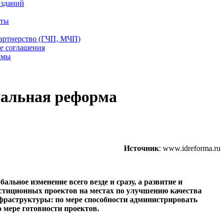
 зданий
еты
партнерство (ГЧП, МЧП)
е соглашения
ммы
нальная реформа
Источник
: www.idreforma.ru
альное изменение всего везде и сразу, а развитие и
стиционных проектов на местах по улучшению качества
нфраструктуры: по мере способности администрировать
о мере готовности проектов.