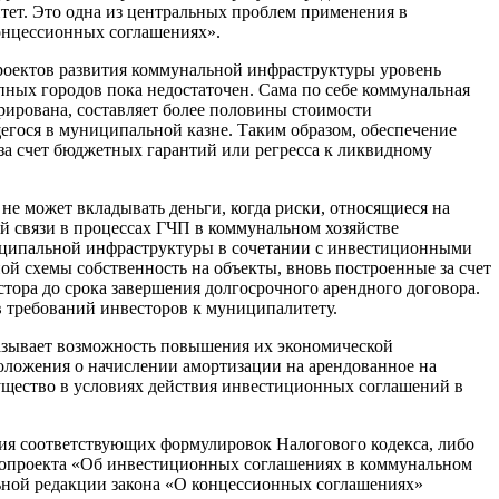
тет. Это одна из центральных проблем применения в
онцессионных соглашениях».
роектов развития коммунальной инфраструктуры уровень
ных городов пока недостаточен. Сама по себе коммунальная
трирована, составляет более половины стоимости
гося в муниципальной казне. Таким образом, обеспечение
 за счет бюджетных гарантий или регресса к ликвидному
 не может вкладывать деньги, когда риски, относящиеся на
ой связи в процессах ГЧП в коммунальном хозяйстве
ципальной инфраструктуры в сочетании с инвестиционными
ой схемы собственность на объекты, вновь построенные за счет
стора до срока завершения долгосрочного арендного договора.
 требований инвесторов к муниципалитету.
азывает возможность повышения их экономической
оложения о начислении амортизации на арендованное на
щество в условиях действия инвестиционных соглашений в
ния соответствующих формулировок Налогового кодекса, либо
онопроекта «Об инвестиционных соглашениях в коммунальном
льной редакции закона «О концессионных соглашениях»