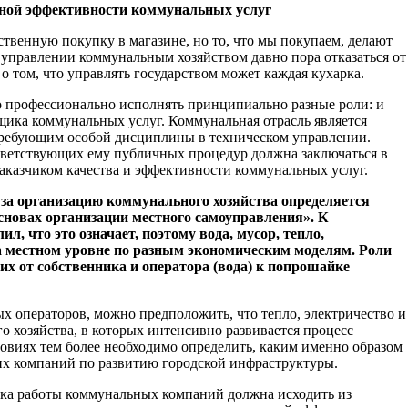
ьной эффективности коммунальных услуг
ственную покупку в магазине, но то, что мы покупаем, делают
управлении коммунальным хозяйством давно пора отказаться от
о том, что управлять государством может каждая кухарка.
 профессионально исполнять принципиально разные роли: и
вщика коммунальных услуг. Коммунальная отрасль является
ребующим особой дисциплины в техническом управлении.
тветствующих ему публичных процедур должна заключаться в
аказчиком качества и эффективности коммунальных услуг.
за организацию коммунального хозяйства определяется
новах организации местного самоуправления». К
л, что это означает, поэтому вода, мусор, тепло,
на местном уровне по разным экономическим моделям. Роли
х от собственника и оператора (вода) к попрошайке
х операторов, можно предположить, что тепло, электричество и
о хозяйства, в которых интенсивно развивается процесс
ловиях тем более необходимо определить, каким именно образом
их компаний по развитию городской инфраструктуры.
ика работы коммунальных компаний должна исходить из