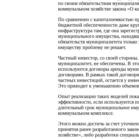
по своим обязательствам муниципали
коммунальном хозяйстве закона «О к
По сравнению с капиталоемкостью п
бюджетной обеспеченности даже круп
инфраструктура там, где она зарегис
муниципального имущества, находяще
обязательств муниципалитета только
имуществу проблему не решает.
Частный инвестор, со своей стороны,
муниципалитет, не обеспечены. В эт
используются договоры аренды муни
договорами. В рамках такой договорн
частных инвестиций, остается у инве
Это приводит к уменьшению объемов
Опыт реализации таких моделей пок
эффективности, если используются п
длительный срок муниципальное иму
коммунальном комплексе.
Этого можно достичь за счет уточне
принятия ранее разработанного зак
хозяйстве», либо разработки специа