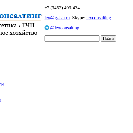
+7 (3452) 403-434
lex@g-k-h.ru
Skype:
lexconsalting
@lexconsalting
ты
в