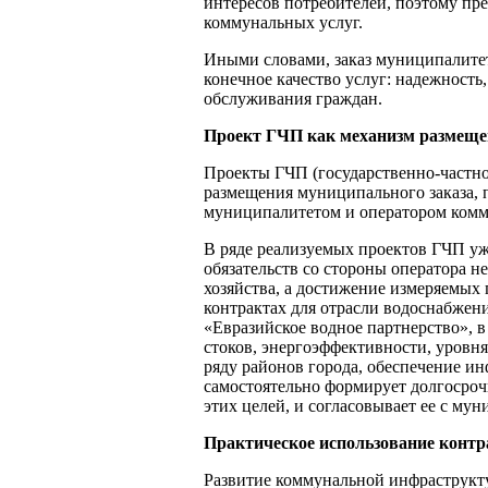
интересов потребителей, поэтому пре
коммунальных услуг.
Иными словами, заказ муниципалитет
конечное качество услуг: надежность
обслуживания граждан.
Проект ГЧП как механизм размеще
Проекты ГЧП (государственно-частно
размещения муниципального заказа, 
муниципалитетом и оператором комм
В ряде реализуемых проектов ГЧП уж
обязательств со стороны оператора 
хозяйства, а достижение измеряемых 
контрактах для отрасли водоснабжен
«Евразийское водное партнерство», в
стоков, энергоэффективности, уровня
ряду районов города, обеспечение ин
самостоятельно формирует долгосро
этих целей, и согласовывает ее с му
Практическое использование конт
Развитие коммунальной инфраструкту