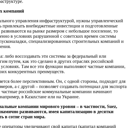
аструктуре.
х компаний
нального управления инфраструктурой, нужны управленческий
ть привлекать внебюджетные инвестиции и подготовленные
развиваются на рынке размером с небольшое поселение, то
бенно в условиях разрушенной с советских времен системы
 пусконаладки, специализированных строительных компаний и
ения.
а: либо воссоздавать эти системы за федеральный или
им путем, как это сделано в других отраслях российской
 условиях. Там все эти функции выполняют частные компании,
воих конкурентных преимуществ.
яется более перспективным. Он, с одной стороны, подходит для
еров, а с другой – позволяет создавать потенциал для экспорта
ас частные российские коммунальные компании начинают
 например, в Казахстане или на Украине.
льные компании мирового уровня – в частности, Suez,
динамично развиваются, имея капитализацию в десятки
ь в сотне стран мира.
 операторы увеличивают свой капитал (капитал компаний