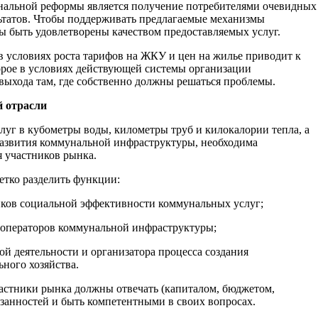
нальной реформы является получение потребителями очевидных
льтатов. Чтобы поддерживать предлагаемые механизмы
 быть удовлетворены качеством предоставляемых услуг.
в условиях роста тарифов на ЖКУ и цен на жилье приводит к
орое в условиях действующей системы организации
 выхода там, где собственно должны решаться проблемы.
 отрасли
слуг в кубометры воды, километры труб и килокалории тепла, а
 развития коммунальной инфраструктуры, необходима
 участников рынка.
етко разделить функции:
чиков социальной эффективности коммунальных услуг;
 операторов коммунальной инфраструктуры;
этой деятельности и организатора процесса создания
ного хозяйства.
частники рынка должны отвечать (капиталом, бюджетом,
язанностей и быть компетентными в своих вопросах.