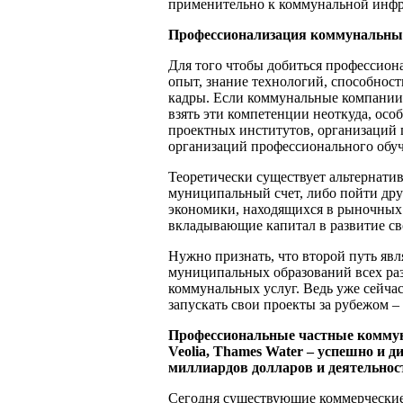
применительно к коммунальной инфр
Профессионализация коммунальны
Для того чтобы добиться профессио
опыт, знание технологий, способнос
кадры. Если коммунальные компании 
взять эти компетенции неоткуда, осо
проектных институтов, организаций
организаций профессионального обуч
Теоретически существует альтернатив
муниципальный счет, либо пойти друг
экономики, находящихся в рыночных
вкладывающие капитал в развитие с
Нужно признать, что второй путь явл
муниципальных образований всех разм
коммунальных услуг. Ведь уже сейч
запускать свои проекты за рубежом –
Профессиональные частные коммуна
Veolia, Thames Water – успешно и 
миллиардов долларов и деятельност
Сегодня существующие коммерческие