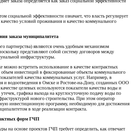
дмет заказа определяется как заказ социальной эффективности
ом социальной эффективности означает, что власть регулирует
, качество условий проживания и качество коммунального
ния заказа муниципалитета
го партнерства) являются очень удобным механизмом
поскольку представляют собой систему договоров между
унальной инфраструктуры.
е можно встретить использование в качестве контрактных
не объем инвестиций в фиксированные объекты коммунального
показателей качества коммунальных услуг. Например, в
ия и водоотведения в Омске и Ростове-на-Дону, созданных ООО
 качестве целевых используются показатели качества воды и
 утечек, графика выхода на круглосуточную подачу воды по
фраструктурой нового строительства. При этом оператор
чную инвестиционную программу, необходимую для достижения
ниципалитетом в ходе реализации контракта.
рактных форм ГЧП
ры на основе проектов ГЧП требует определить, как отвечает