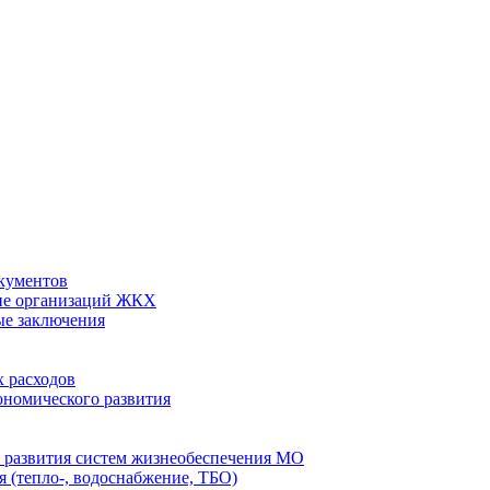
кументов
ие организаций ЖКХ
ые заключения
 расходов
номического развития
 развития систем жизнеобеспечения МО
 (тепло-, водоснабжение, ТБО)