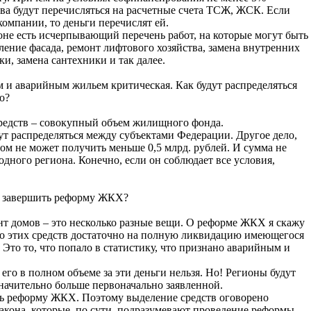
ва будут перечисляться на расчетные счета ТСЖ, ЖСК. Если
мпании, то деньги перечислят ей.
аконе есть исчерпывающий перечень работ, на которые могут быть
ление фасада, ремонт лифтового хозяйства, замена внутренних
и, замена сантехники и так далее.
им и аварийным жильем критическая. Как будут распределяться
о?
редств – совокупный объем жилищного фонда.
ут распределяться между субъектами Федерации. Другое дело,
ом не может получить меньше 0,5 млрд. рублей. И сумма не
одного региона. Конечно, если он соблюдает все условия,
бы завершить реформу ЖКХ?
т домов – это несколько разные вещи. О реформе ЖКХ я скажу
 то этих средств достаточно на полную ликвидацию имеющегося
. Это то, что попало в статистику, что признано аварийным и
 его в полном объеме за эти деньги нельзя. Но! Регионы будут
значительно больше первоначально заявленной.
ть реформу ЖКХ. Поэтому выделение средств оговорено
акона, которые, по сути, подразумевают проведение реформы.