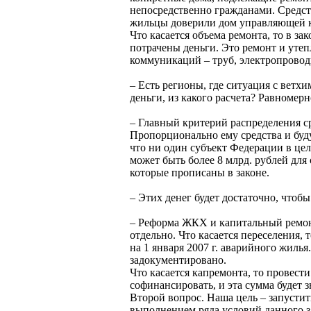
непосредственно гражданами. Средст
жильцы доверили дом управляющей ко
Что касается объема ремонта, то в з
потрачены деньги. Это ремонт и утеп
коммуникаций – труб, электропроводк
– Есть регионы, где ситуация с ветх
деньги, из какого расчета? Равномерн
– Главный критерий распределения с
Пропорционально ему средства и буд
что ни один субъект Федерации в цел
может быть более 8 млрд. рублей для 
которые прописаны в законе.
– Этих денег будет достаточно, что
– Реформа ЖКХ и капитальный ремон
отдельно. Что касается переселения,
на 1 января 2007 г. аварийного жилья
задокументировано.
Что касается капремонта, то провести
софинансировать, и эта сумма будет 
Второй вопрос. Наша цель – запусти
выполнением ряда условий данного з