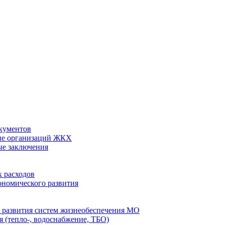
кументов
ие организаций ЖКХ
ые заключения
 расходов
номического развития
 развития систем жизнеобеспечения МО
 (тепло-, водоснабжение, ТБО)