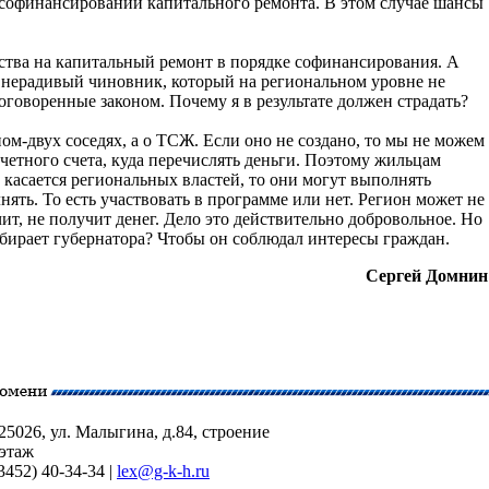
софинансировании капитального ремонта. В этом случае шансы
дства на капитальный ремонт в порядке софинансирования. А
я нерадивый чиновник, который на региональном уровне не
оговоренные законом. Почему я в результате должен страдать?
ном-двух соседях, а о ТСЖ. Если оно не создано, то мы не можем
счетного счета, куда перечислять деньги. Поэтому жильцам
касается региональных властей, то они могут выполнять
ять. То есть участвовать в программе или нет. Регион может не
чит, не получит денег. Дело это действительно добровольное. Но
збирает губернатора? Чтобы он соблюдал интересы граждан.
Сергей Домнин
5026, ул. Малыгина, д.84, строение
 этаж
3452) 40-34-34 |
lex@g-k-h.ru