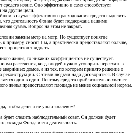
 средств извне. Оно эффективно и само способствует
 на другие цели.
йшем в случае эффективного расходования средств выделить
, что деятельность Фонда будет поддержана нашими
ледняя сумма. Вопрос на этом не закрыт.
условии замены метр на метр. Но существует понятие
 к примеру, сносят 1 м, а практически предоставляют больше,
ъест процентов тридцать.
ийного жилья, то никаких коэффициентов не существует.
орма расселения, когда людей нужно уговорить переехать в
из аварийных домов, а из тех, по которым принято решение о
 о реконструкции. С этими людьми надо договориться. В случае
яется один в один. Поэтому средств приблизительно хватает.
ного жилья предоставляют площадь не менее социальной нормы.
нда, чтобы деньги не ушли «налево»?
а будет следить наблюдательный совет. Он должен будет
ть расходы Фонда и его деятельность.