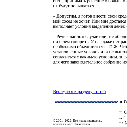
быть, принимать решение о большем 
их будут повышаться.
– Допустим, я готов внести свои сре
мой сосед не хочет. Или мне досталс
выполняет условия выделения денег, 
– Речь в данном случае идет не об од
ни о чем говорить. У нас даже нет ра
необходимо объединяться в ТСЖ. Что 
установленные условия или не выполн
согласиться с каким-то условием, зна
для чего законодательное собрание и
Вернуться к разделу статей
62
1, 4
© 2001–2026, Все права защищены,
+7 (
ссылка на сайт обязательна.