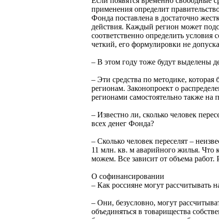
Если появятся временно свободные ср
применения определит правительство.
Фонда поставлена в достаточно жестк
действия. Каждый регион может подсч
соответственно определить условия 
четкий, его формулировки не допуск
– В этом году тоже будут выделены д
– Эти средства по методике, котора
регионам. Законопроект о распределе
регионами самостоятельно также на п
– Известно ли, сколько человек перес
всех денег Фонда?
– Сколько человек переселят – неизве
11 млн. кв. м аварийного жилья. Что 
можем. Все зависит от объема работ. 
О софинансировании
– Как россияне могут рассчитывать н
– Они, безусловно, могут рассчитыва
объединяться в товарищества собств