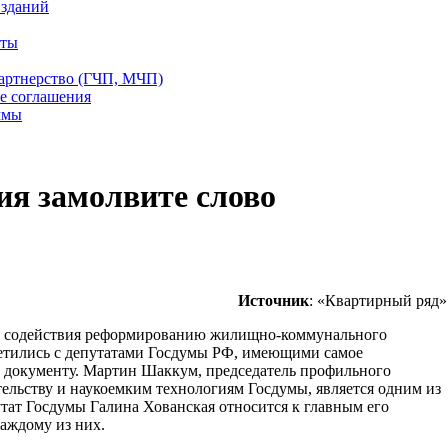
 зданий
еты
партнерство (ГЧП, МЧП)
е соглашения
ммы
ия замолвите слово
Источник
: «Квартирный ряд»
де содействия реформированию жилищно-коммунального
ретились с депутатами Госдумы РФ, имеющими самое
 документу. Мартин Шаккум, председатель профильного
ельству и наукоемким технологиям Госдумы, является одним из
утат Госдумы Галина Хованская относится к главным его
аждому из них.