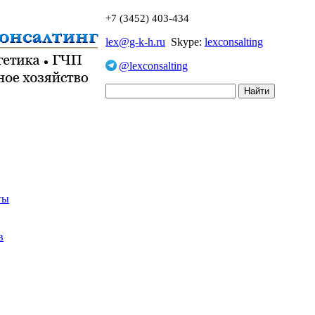
+7 (3452) 403-434
lex@g-k-h.ru
Skype:
lexconsalting
@lexconsalting
ты
в