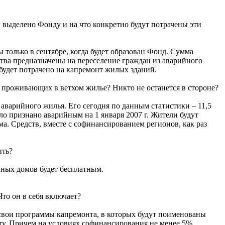
 выделено Фонду и на что конкретно будут потрачены эти
ы только в сентябре, когда будет образован Фонд. Сумма
ства предназначены на переселение граждан из аварийного
. будет потрачено на капремонт жилых зданий.
, проживающих в ветхом жилье? Никто не останется в стороне?
из аварийного жилья. Его сегодня по данным статистики – 11,5
ыло признано аварийным на 1 января 2007 г. Жители будут
а. Средств, вместе с софинансированием регионов, как раз
ить?
йных домов будет бесплатным.
Что он в себя включает?
вои программы капремонта, в которых будут поименованы
у. Причем на условиях софинансирования не менее 5%