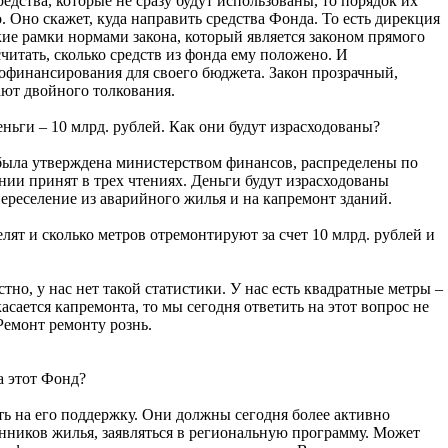
едства, которые не сразу будут использованы, то порядок их
 Оно скажет, куда направить средства Фонда. То есть дирекция
ие рамки нормами закона, который является законом прямого
итать, сколько средств из фонда ему положено. И
софинансирования для своего бюджета. Закон прозрачный,
ают двойного толкования.
еньги – 10 млрд. рублей. Как они будут израсходованы?
я была утверждена министерством финансов, распределены по
нии принят в трех чтениях. Деньги будут израсходованы
ереселение из аварийного жилья и на капремонт зданий.
елят и сколько метров отремонтируют за счет 10 млрд. рублей и
стно, у нас нет такой статистики. У нас есть квадратные метры –
касается капремонта, то мы сегодня ответить на этот вопрос не
Ремонт ремонту рознь.
а этот Фонд?
ть на его поддержку. Они должны сегодня более активно
енников жилья, заявляться в региональную программу. Может