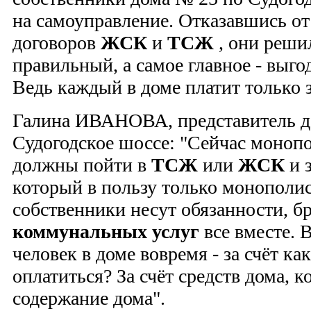
на самоуправление. Отказавшись о
договоров
ЖСК
и
ТСЖ
, они решил
правильный, а самое главное - выго
Ведь каждый в доме платит только з
Галина ИВАНОВА, представитель до
Судогодское шоссе: "Сейчас монопо
должны пойти в
ТСЖ
или
ЖСК
и 
который в пользу только монополист
собственники несут обязанности, б
коммунальных услуг
все вместе. В
человек в доме вовремя - за счёт ка
оплатиться? За счёт средств дома, 
содержание дома".