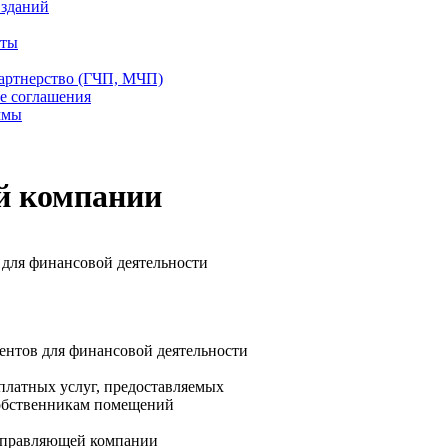
 зданий
еты
партнерство (ГЧП, МЧП)
е соглашения
ммы
й компании
для финансовой деятельности
ентов для финансовой деятельности
платных услуг, предоставляемых
обственникам помещений
 управляющей компании