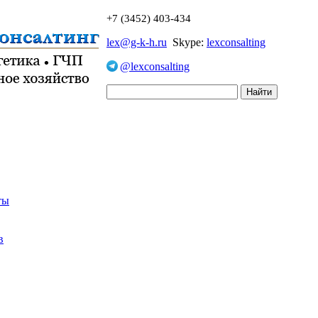
+7 (3452) 403-434
lex@g-k-h.ru
Skype:
lexconsalting
@lexconsalting
ты
в