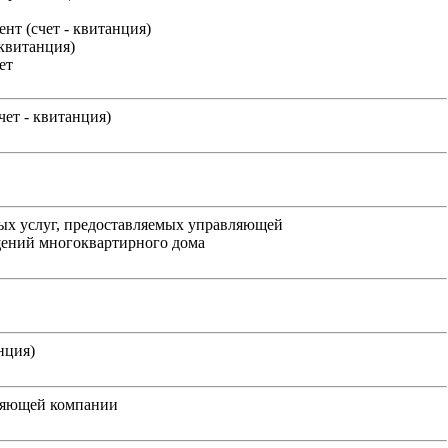
нт (счет - квитанция)
(квитанция)
ет
ет - квитанция)
ых услуг, предоставляемых управляющей
ений многоквартирного дома
нция)
вляющей компании