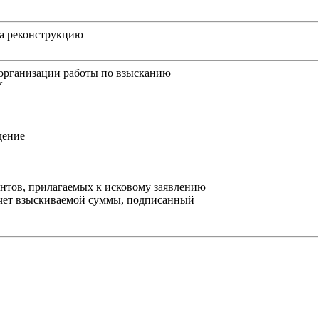
на реконструкцию
организации работы по взысканию
У
дение
нтов, прилагаемых к исковому заявлению
счет взыскиваемой суммы, подписанный