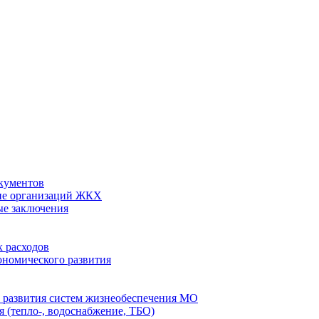
кументов
ие организаций ЖКХ
ые заключения
 расходов
номического развития
 развития систем жизнеобеспечения МО
 (тепло-, водоснабжение, ТБО)