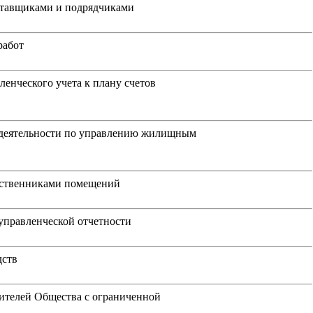
оставщиками и подрядчиками
работ
енческого учета к плану счетов
х деятельности по управлению жилищным
обственниками помещений
управленческой отчетности
дств
ителей Общества с ограниченной