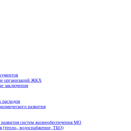
кументов
ие организаций ЖКХ
ые заключения
 расходов
номического развития
 развития систем жизнеобеспечения МО
 (тепло-, водоснабжение, ТБО)