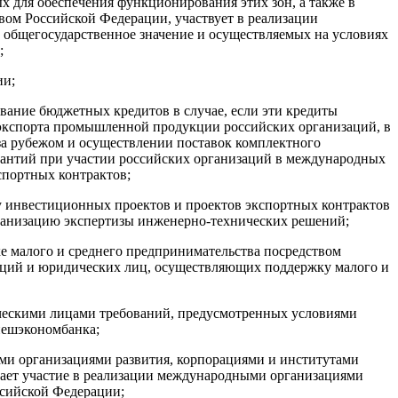
х для обеспечения функционирования этих зон, а также в
вом Российской Федерации, участвует в реализации
общегосударственное значение и осуществляемых на условиях
;
ии;
вание бюджетных кредитов в случае, если эти кредиты
 экспорта промышленной продукции российских организаций, в
за рубежом и осуществлении поставок комплектного
рантий при участии российских организаций в международных
спортных контрактов;
зу инвестиционных проектов и проектов экспортных контрактов
рганизацию экспертизы инженерно-технических решений;
ке малого и среднего предпринимательства посредством
ций и юридических лиц, осуществляющих поддержку малого и
ческими лицами требований, предусмотренных условиями
нешэкономбанка;
ми организациями развития, корпорациями и институтами
мает участие в реализации международными организациями
ссийской Федерации;