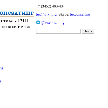
+7 (3452) 403-434
lex@g-k-h.ru
Skype:
lexconsalting
@lexconsalting
ты
в