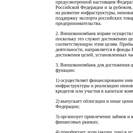
предусмотренной настоящим Федерал
Российской Федерации и за рубежом,
на развитие инфраструктуры, иннова
поддержку экспорта российских товар
предпринимательства.
2. Внешэкономбанк вправе осуществл
поскольку это служит достижению ц
соответствующую этим целям. Прибыл
деятельности, направляется в фонды
достижения целей, установленных ча
3. Внешэкономбанк для достижения ц
функции:
1) осуществляет финансирование инв
инфраструктуры и реализацию иннова
кредитов или участия в капитале ком
2) выпускает облигации и иные ценн
Федерации;
3) организует привлечение займов и 
финансовых рынках;
4) приобретает доли (акции, паи) в у