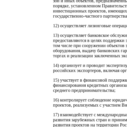
зон и иных объектов, предназначенны
порядке, установленном Правительст
инвестиционных проектов, имеющих 
государственно-частного партнерства
12) осуществляет лизинговые операц
13) осуществляет банковское обслужи
предоставляются в целях поддержки
том числе при сооружении объектов 
оборудования, выдачу банковских га
торгах и реализации заключенных эк
14) организует и проводит эксперти
российских экспортеров, включая о
15) участвует в финансовой поддерж
финансирования кредитных организа
среднего предпринимательства;
16) контролирует соблюдение юриди
проектов, реализуемых с участием В
17) взаимодействует с международны
развития зарубежных стран и прини
развития проектов на территории Ро