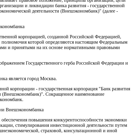
авливает правовое положение, принципы организации, цели
организации и ликвидации банка развития - государственной
экономической деятельности (Внешэкономбанк)" (далее -
экономбанка
ственной корпорацией, созданной Российской Федерацией,
 и полномочия которой определяются настоящим Федеральным
ами и принятыми на их основе нормативными правовыми
зображением Государственного герба Российской Федерации и
ка является город Москва.
нной корпорации - государственная корпорация "Банк развития
и (Внешэкономбанк)". Сокращенное наименование
экономбанк.
кции Внешэкономбанка
ях обеспечения повышения конкурентоспособности экономики
икации, стимулирования инвестиционной деятельности путем
шнеэкономической, страховой, консультационной и иной