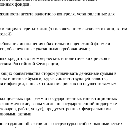
ионных фондов;
бязанности агента валютного контроля, установленные для
м лицам за третьих лиц (за исключением физических лиц, в том
елей);
требования исполнения обязательств в денежной форме и
ги, обеспеченные указанными требованиями;
ных кредитов от коммерческих и политических рисков в
ьством Российской Федерации;
вающих обязательства сторон уплачивать денежные суммы в
вары и ценные бумаги, курса соответствующей валюты,
ня инфляции, в целях снижения рисков по осуществляемым
ьных целевых программ и государственных инвестиционных
экономические, в том числе по государственной поддержке
оваров, работ, услуг), предусмотренных федеральными
авовыми актами;
в по созданию объектов инфраструктуры особых экономических