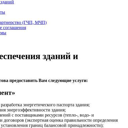
 зданий
еты
партнерство (ГЧП, МЧП)
е соглашения
ммы
спечения зданий и
ова предоставить Вам следующие услуги:
мент»
разработка энергетического паспорта здания;
ия энергоэффективности здания;
ний с поставщиками ресурсов (тепло-, водо- и
и договоров (экспертная оценка правильности определения
 установления границ балансовой принадлежности);