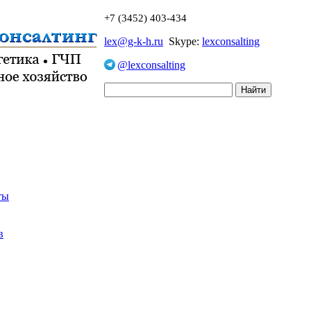
+7 (3452) 403-434
lex@g-k-h.ru
Skype:
lexconsalting
@lexconsalting
ты
в