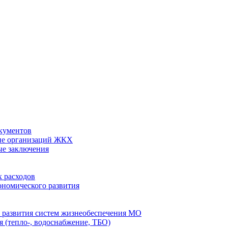
кументов
ие организаций ЖКХ
ые заключения
 расходов
номического развития
 развития систем жизнеобеспечения МО
 (тепло-, водоснабжение, ТБО)