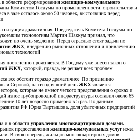
а в области реформирования
жилищно-коммунального
ваны Комитетом Госдумы по промышленности, строительству и
са в зале осталось около 50 человек, выстоявших перед
ми
а ситуация драматичная. Председатель Комитета Госдумы по
аукоемким технологиям Мартин Шаккум признал, что
одят, но очень медленно. Перед отраслью стоят задачи по
иятий ЖКХ
, внедрению рыночных отношений и привлечению
ю новых технологий
я постепенно проясняется. В Госдуму уже внесен закон о
ятий ЖКХ
, который, правда, не решает всех проблем
еса все обстоит гораздо драматичнее. По признанию
Ольги Серовой, на сегодняшний день
ЖКХ
является
сторов, которые не имеют четкого представления о сроках и
ий износ трубопроводной инфраструктуры составил около 65
ледние 10 лет возросло примерно в 5 раз. По данным
о развития РФ Юрия Тыртышова, доля убыточных предприятий
а и в области
управления многоквартирными домами
.
 рынок предоставления
жилищно-коммунальных услуг
из-за
ыли. В свою очередь, жильцов многоквартирных домов