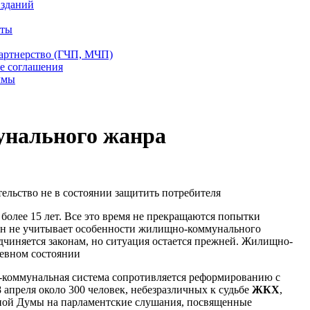
 зданий
еты
партнерство (ГЧП, МЧП)
е соглашения
ммы
унального жанра
ельство не в состоянии защитить потребителя
более 15 лет. Все это время не прекращаются попытки
кон не учитывает особенности жилищно-коммунального
дчиняется законам, но ситуация остается прежней. Жилищно-
чевном состоянии
-коммунальная система сопротивляется реформированию с
8 апреля около 300 человек, небезразличных к судьбе
ЖКХ
,
нной Думы на парламентские слушания, посвященные