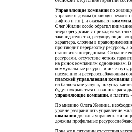
беспокоит отсутствие гарантий сост
Управляющие компании
по жилищно
управляют домом (проводят ремонт п
лифтов и т.п.), и оказывают
коммуна
Олег Жилин особо обратил внимание
энергоресурсами с приходом частны
законодательства, регулирующие воп
характера, сложны в правоприменен
производит переработку ресурсов, а 
становится посредником. Создание 
ресурсами, отсутствие четких гарант
на рынок компаниям-однодневкам. В р
коммунальные ресурсы и исчезнуть, 
населению и ресурсоснабжающим орг
платежей
управляющая компания
б
на банковские услуги, покупку канце
будут покрываться названные расходы,
управляющие компании
, а платить 
По мнению Олега Жилина, необходим
уровне разграничить управление жи
компании
должны управлять жилищны
должны профильные ресурсоснабжаю
Пока же в ситуации отсутствия четк