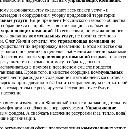
оятельности и надежности частных
управляющих компаний
.
му законодательству оказывают весь спектр услуг - и
одъездов и оборудования, уборку придомовой территории,
льные услуги
. Вице-президент Российского газового общества
 собравшихся на проблемы, возникающие в снабжении
х
управляющих компаний
. По его словам, нормы жилищного
росы оказания
коммунальных услуг
, не носят системного
ии. Олег Жилин отметил, что
управляющая компания
не
осуществляет их перепродажу населению. В этом качестве она
еще одного посредника в цепочке снабжения жизненно важными
ий состоятельности
управляющих компаний
открывают доступ
езультате такие компании могут собрать деньги за
расплачиваться в прямом и переносном смысле придется
анизациям. Кроме того, в качестве сборщика
коммунальных
удет нести расходы на содержание штата абонентского отдела,
лярских принадлежностей. Плата за управление, за счет которой
 государством не регулируется. Регулировать ее будут
- население
о внести изменения в Жилищный кодекс и на законодательном
лым фондом и снабжение энергоресурсами.
Управляющие
м фондом. А снабжать население ресурсами (газ, тепло, вода)
щие организации.
ого регулирования сферы предоставления
коммунальных услуг
,