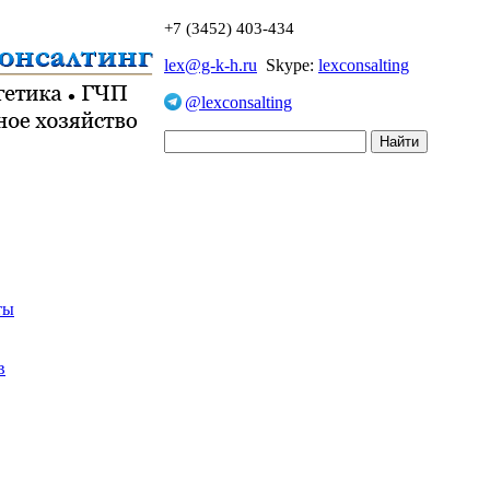
+7 (3452) 403-434
lex@g-k-h.ru
Skype:
lexconsalting
@lexconsalting
ты
в