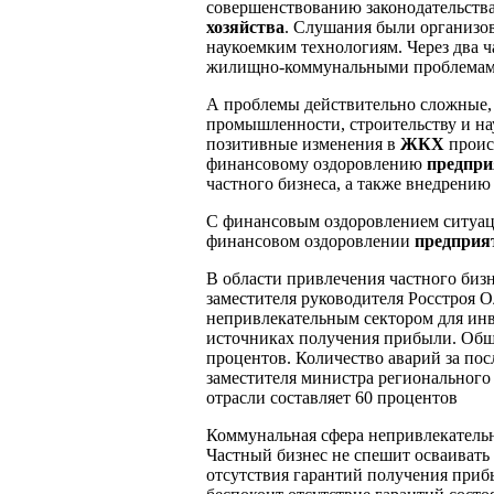
совершенствованию законодательств
хозяйства
. Слушания были организо
наукоемким технологиям. Через два ча
жилищно-коммунальными проблема
А проблемы действительно сложные, 
промышленности, строительству и н
позитивные изменения в
ЖКХ
происх
финансовому оздоровлению
предпр
частного бизнеса, а также внедрени
С финансовым оздоровлением ситуаци
финансовом оздоровлении
предпри
В области привлечения частного бизн
заместителя руководителя Росстроя 
непривлекательным сектором для инве
источниках получения прибыли. Общ
процентов. Количество аварий за пос
заместителя министра региональног
отрасли составляет 60 процентов
Коммунальная сфера непривлекательн
Частный бизнес не спешит осваивать
отсутствия гарантий получения приб