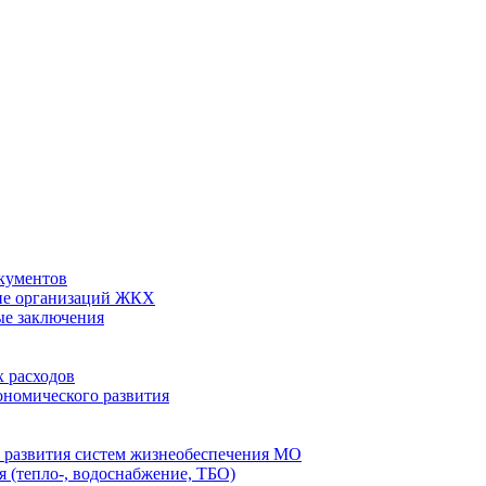
кументов
ие организаций ЖКХ
ые заключения
 расходов
номического развития
 развития систем жизнеобеспечения МО
 (тепло-, водоснабжение, ТБО)