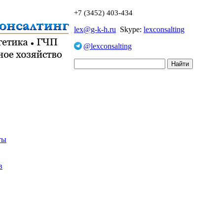
+7 (3452) 403-434
lex@g-k-h.ru
Skype:
lexconsalting
@lexconsalting
ты
в