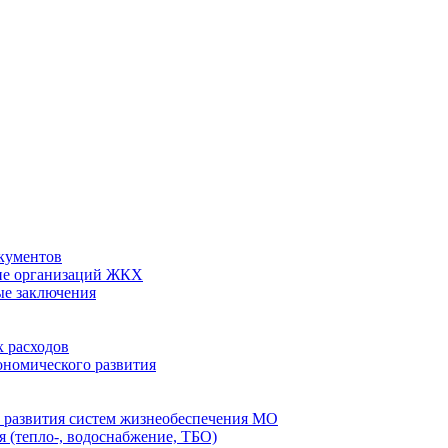
кументов
ие организаций ЖКХ
ые заключения
 расходов
номического развития
 развития систем жизнеобеспечения МО
 (тепло-, водоснабжение, ТБО)