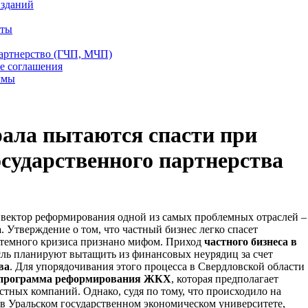
 зданий
еты
партнерство (ГЧП, МЧП)
е соглашения
ммы
ала пытаются спасти при
сударственного партнерства
 вектор реформирования одной из самых проблемных отраслей –
а
. Утверждение о том, что частный бизнес легко спасет
стемного кризиса признано мифом. Приход
частного бизнеса в
асль планируют вытащить из финансовых неурядиц за счет
ва
. Для упорядочивания этого процесса в Свердловской области
 программа реформирования ЖКХ
, которая предполагает
астных компаний. Однако, судя по тому, что происходило на
в Уральском государственном экономическом университете,