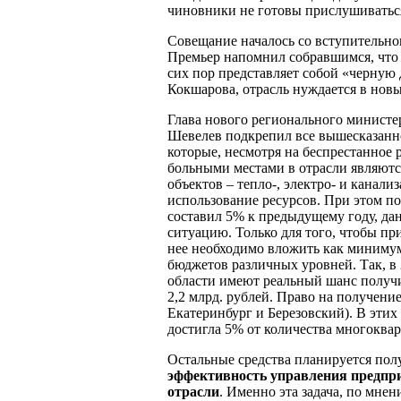
чиновники не готовы прислушиватьс
Совещание началось со вступительно
Премьер напомнил собравшимся, что
сих пор представляет собой «черную
Кокшарова, отрасль нуждается в нов
Глава нового регионального министе
Шевелев подкрепил все вышесказанн
которые, несмотря на беспрестанное 
больными местами в отрасли являютс
объектов – тепло-, электро- и канал
использование ресурсов. При этом п
составил 5% к предыдущему году, дан
ситуацию. Только для того, чтобы пр
нее необходимо вложить как минимум 
бюджетов различных уровней. Так, в
области имеют реальный шанс получи
2,2 млрд. рублей. Право на получени
Екатеринбург и Березовский). В этих
достигла 5% от количества многоква
Остальные средства планируется пол
эффективность управления пред
отрасли
. Именно эта задача, по мне