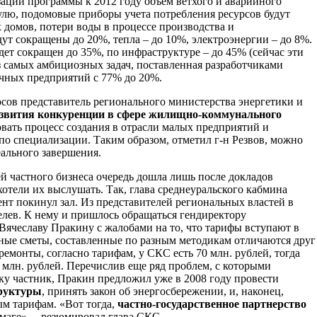
изации программы к 2012 году объем ветхого и аварийного
улю, подомовые приборы учета потребления ресурсов будут
домов, потери воды в процессе производства и
ут сокращены до 20%, тепла – до 10%, электроэнергии – до 8%.
ет сокращен до 35%, по инфраструктуре – до 45% (сейчас эти
 самых амбициозных задач, поставленная разработчиками
чных предприятий с 77% до 20%.
ов представитель регионального министерства энергетики и
звития конкуренции в сфере жилищно-коммунального
вать процесс создания в отрасли малых предприятий и
о специализации. Таким образом, отметил г-н Резвов, можно
еального завершения.
ей частного бизнеса очередь дошла лишь после докладов
хотели их выслушать. Так, глава среднеуральского кабмина
нт покинул зал. Из представителей региональных властей в
лев. К нему и пришлось обращаться гендиректору
ячеславу Пракину с жалобами на то, что тарифы вступают в
ые сметы, составленные по разным методикам отличаются друг
а ремонты, согласно тарифам, у СКС есть 70 млн. рублей, тогда
 млн. рублей. Перечислив еще ряд проблем, с которыми
у частник, Пракин предложил уже в 2008 году провести
труктуры
, принять закон об энергосбережении, и, наконец,
м тарифам. «Вот тогда,
частно-государственное партнерство
умаге», – резюмировал глава СКС.