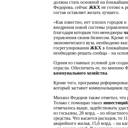
должна стать основной на ближайши
Федорова, сейчас
ЖКХ
не готово к
состав оставляет желать лучшего.
«Как известно, нет плохих городов и
внедрения новой системы управлен
благодаря которым топ-менеджеры
ч
управления своим бизнесом. Кроме т
экономического вуза, необходимо вы
госрегулирования
ЖКХ
в ближайшие
необходимо решать сообща – на осно
Одним из главных условий для созда
отрасли. Обеспечить ее, по мнению
коммунального хозяйства
.
Кроме того, программа реформирован
который заставит коммунальщиков пр
Михаил Федоров также отметил, что р
Только с помощью таких
инвестици
отмечалось выше, задействовать удаст
из госказны, 28 млрд. – из областно
средства. Что касается расходов, то 
аварийного жилья, 15,6 млрд. – на к