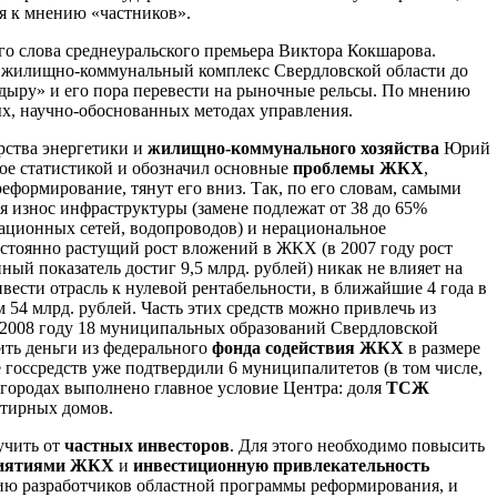
я к мнению «частников».
го слова среднеуральского премьера Виктора Кокшарова.
 жилищно-коммунальный комплекс Свердловской области до
 дыру» и его пора перевести на рыночные рельсы. По мнению
ых, научно-обоснованных методах управления.
рства энергетики и
жилищно-коммунального хозяйства
Юрий
ое статистикой и обозначил основные
проблемы ЖКХ
,
реформирование, тянут его вниз. Так, по его словам, самыми
я износ инфраструктуры (замене подлежат от 38 до 65%
изационных сетей, водопроводов) и нерациональное
остоянно растущий рост вложений в ЖКХ (в 2007 году рост
ный показатель достиг 9,5 млрд. рублей) никак не влияет на
ивести отрасль к нулевой рентабельности, в ближайшие 4 года в
54 млрд. рублей. Часть этих средств можно привлечь из
 2008 году 18 муниципальных образований Свердловской
ть деньги из федерального
фонда содействия ЖКХ
в размере
е госсредств уже подтвердили 6 муниципалитетов (в том числе,
 городах выполнено главное условие Центра: доля
ТСЖ
ртирных домов.
учить от
частных инвесторов
. Для этого необходимо повысить
приятиями ЖКХ
и
инвестиционную привлекательность
нию разработчиков областной программы реформирования, и