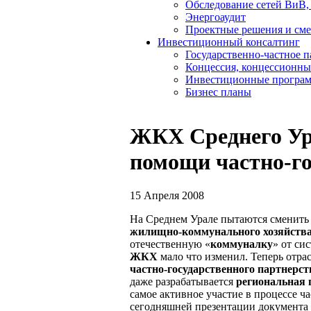
Обследование сетей ВиВ,
Энергоаудит
Проектные решения и см
Инвестиционный консалтинг
Государственно-частное 
Концессия, концессионны
Инвестиционные програ
Бизнес планы
ЖКХ Среднего Ур
помощи частно-го
15 Апреля 2008
На Среднем Урале пытаются сменить
жилищно-коммунального хозяйств
отечественную «
коммуналку
» от си
ЖКХ
мало что изменил. Теперь отр
частно-государственного партнерст
даже разрабатывается
региональная
самое активное участие в процессе ч
сегодняшней презентации документа 