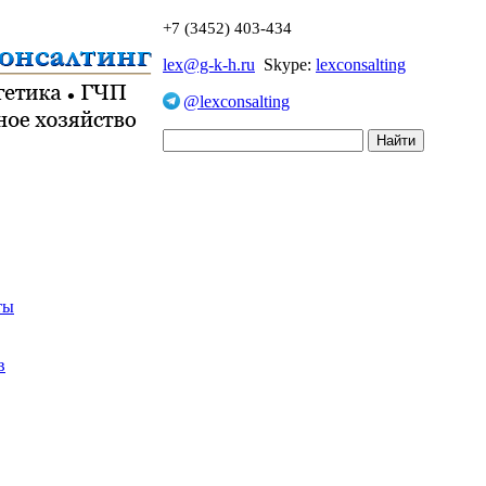
+7 (3452) 403-434
lex@g-k-h.ru
Skype:
lexconsalting
@lexconsalting
ты
в