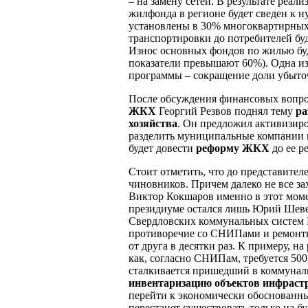
– на замену сетей. В результате реал
жилфонда в регионе будет сведен к н
установлены в 30% многоквартирных 
транспортировки до потребителей буд
Износ основных фондов по жилью буд
показатели превышают 60%). Одна из
программы – сокращение доли убыто
После обсуждения финансовых вопрос
ЖКХ
Георгий Резвов поднял тему
ра
хозяйства
. Он предложил активизиро
разделить муниципальные компании п
будет довести
реформу ЖКХ
до ее р
Стоит отметить, что до представител
чиновников. Причем далеко не все за
Виктор Кокшаров именно в этот моме
президиуме остался лишь Юрий Шеве
Свердловских коммунальных систем В
противоречие со СНИПами и ремонтн
от друга в десятки раз. К примеру, н
как, согласно СНИПам, требуется 500
сталкивается пришедший в коммуналк
инвентаризацию объектов инфрас
перейти к экономически обоснованны
перестанет существовать только на б