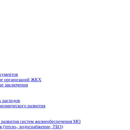
кументов
ие организаций ЖКХ
ые заключения
 расходов
номического развития
 развития систем жизнеобеспечения МО
 (тепло-, водоснабжение, ТБО)