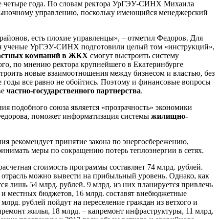
е четыре года. По словам ректора УрГЭУ-СИНХ Михаила
 рыночному управлению, поскольку имеющийся менеджерский
 районов, есть плохие управленцы», – отметил Федоров. Для
ия ученые УрГЭУ-СИНХ подготовили целый том «инструкций»,
астных компаний в ЖКХ
смогут выстроить систему
ого, по мнению ректора крупнейшего в Екатеринбурге
строить новые взаимоотношения между бизнесом и властью, без
 годы все равно не обойтись. Поэтому и финансовые вопросы
ве
частно-государственного партнерства
.
ния подобного союза является «прозрачность» экономики
 Федорова, поможет информатизация системы
жилищно-
ия рекомендует принятие закона по энергосбережению,
инимать меры по сокращению потерь теплоэнергии в сетях.
асчетная стоимость программы составляет 74 млрд. рублей.
й
отрасль можно вывести на прибыльный уровень. Однако, как
ся лишь 54 млрд. рублей. 9 млрд. из них планируется привлечь
го и местных бюджетов, 16 млрд. составят внебюджетные
11 млрд. рублей пойдут на переселение граждан из ветхого и
апремонт жилья, 18 млрд. – капремонт инфраструктуры, 11 млрд.