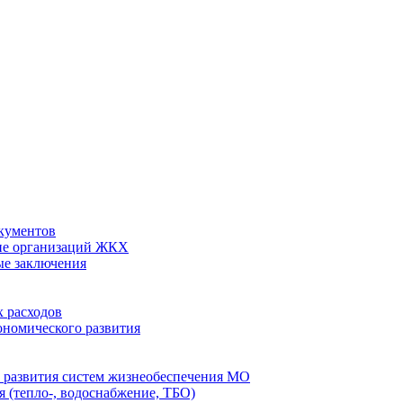
кументов
ие организаций ЖКХ
ые заключения
 расходов
номического развития
 развития систем жизнеобеспечения МО
 (тепло-, водоснабжение, ТБО)