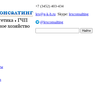
+7 (3452) 403-434
lex@g-k-h.ru
Skype:
lexconsalting
@lexconsalting
ты
в