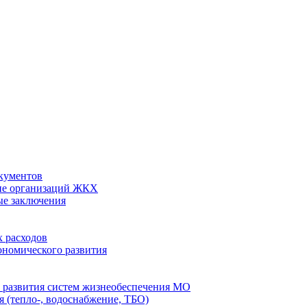
кументов
ие организаций ЖКХ
ые заключения
 расходов
номического развития
 развития систем жизнеобеспечения МО
 (тепло-, водоснабжение, ТБО)