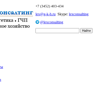
+7 (3452) 403-434
lex@g-k-h.ru
Skype:
lexconsalting
@lexconsalting
ты
в