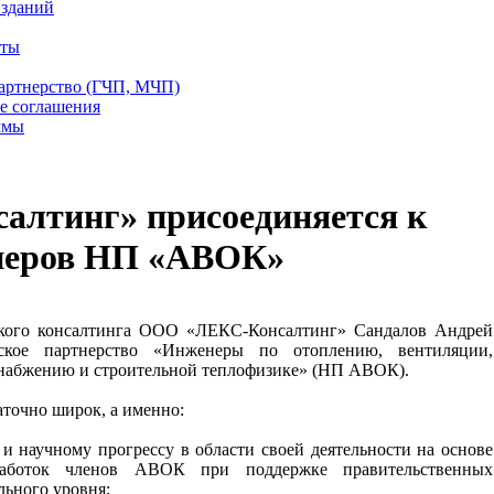
 зданий
еты
партнерство (ГЧП, МЧП)
е соглашения
ммы
лтинг» присоединяется к
неров НП «АВОК»
ского консалтинга ООО «ЛЕКС-Консалтинг» Сандалов Андрей
ское партнерство «Инженеры по отоплению, вентиляции,
снабжению и строительной теплофизике» (НП АВОК).
точно широк, а именно:
 и научному прогрессу в области своей деятельности на основе
работок членов АВОК при поддержке правительственных
льного уровня;