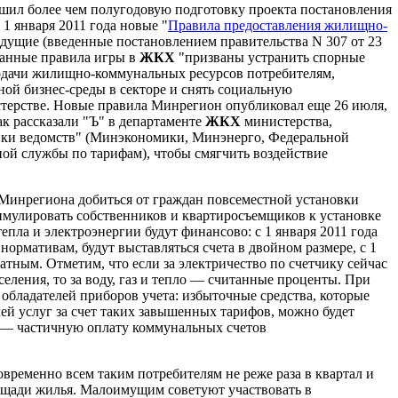
шил более чем полугодовую подготовку проекта постановления
 1 января 2011 года новые "
Правила предоставления жилищно-
ыдущие (введенные постановлением правительства N 307 от 23
санные правила игры в
ЖКХ
"призваны устранить спорные
одачи жилищно-коммунальных ресурсов потребителям,
ной бизнес-среды в секторе и снять социальную
терстве. Новые правила Минрегион опубликовал еще 26 июля,
ак рассказали "Ъ" в департаменте
ЖКХ
министерства,
авки ведомств" (Минэкономики, Минэнерго, Федеральной
ой службы по тарифам), чтобы смягчить воздействие
Минрегиона добиться от граждан повсеместной установки
мулировать собственников и квартиросъемщиков к установке
епла и электроэнергии будут финансово: с 1 января 2011 года
о нормативам, будут выставляться счета в двойном размере, с 1
ратным. Отметим, что если за электричество по счетчику сейчас
ления, то за воду, газ и тепло — считанные проценты. При
обладателей приборов учета: избыточные средства, которые
ей услуг за счет таких завышенных тарифов, можно будет
е — частичную оплату коммунальных счетов
временно всем таким потребителям не реже раза в квартал и
ощади жилья. Малоимущим советуют участвовать в