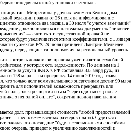
бережению для льготной установки счетчиков.
, инициатива Минрегиона у других ведомств Белого дома
чальной редакции правил от 26 июля на информирование
ентах отводилось два месяца, а 30 июля "с учетом замечаний"
реждение должно появиться в платежных документах "не менее
 применения",— считать это существенной правкой не
которые будут увеличиваться этими коэффициентами, с 1 января
ы власти субъектов РФ: 29 июля президент Дмитрий Медведев
дексу
, передающие эти полномочия на региональный уровень.
лить контроль должников: правила ужесточают внесудебный
ребителям, у которых есть задолженность. По данным на 1
женность за услуги
ЖКХ
в РФ составляла 333 млрд руб., из
дан и 158 млрд — на просрочку. 14 июня 2010 года глава
, что только долг коммунальщиков энергетикам достиг 90 млрд
хранить для исполнителей возможность прекращать или
ей воды, электроэнергии и газа "через один месяц после
нника о неполной оплате", сократив период накопления
имается долг, превышающий стоимость "любой предоставляемой
(ранее — шесть ежемесячных размеров платы). Судиться с
ят, ожидая, что последние "будут всевозможными способами
в свою очередь, приведет к увеличению задолженностей и