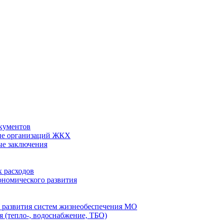
кументов
ие организаций ЖКХ
ые заключения
 расходов
номического развития
 развития систем жизнеобеспечения МО
 (тепло-, водоснабжение, ТБО)