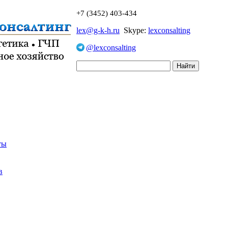
+7 (3452) 403-434
lex@g-k-h.ru
Skype:
lexconsalting
@lexconsalting
ты
в