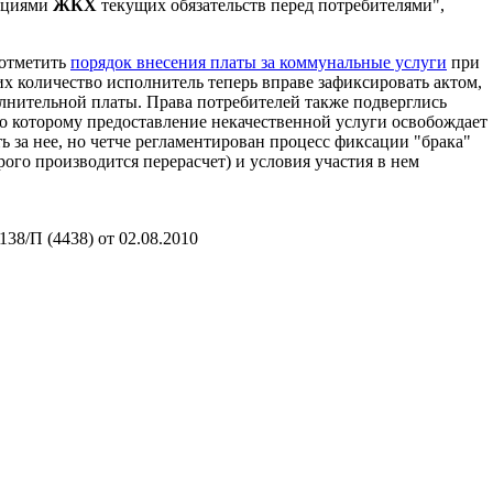
ациями
ЖКХ
текущих обязательств перед потребителями",
 отметить
порядок внесения платы за коммунальные услуги
при
 количество исполнитель теперь вправе зафиксировать актом,
олнительной платы. Права потребителей также подверглись
но которому предоставление некачественной услуги освобождает
ь за нее, но четче регламентирован процесс фиксации "брака"
рого производится перерасчет) и условия участия в нем
38/П (4438) от 02.08.2010