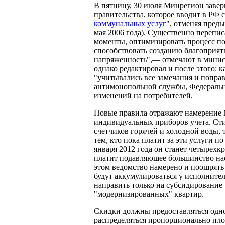
В пятницу, 30 июля Минрегион завер
правительства, которое вводит в РФ с
коммунальных услуг
", отменяя пред
мая 2006 года). Существенно перепи
моменты, оптимизировать процесс п
способствовать созданию благоприят
напряженность",— отмечают в минис
однако редактировал и после этого: к
"учитывались все замечания и попр
антимонопольной службы, Федеральн
изменений на потребителей.
Новые правила отражают намерение 
индивидуальных приборов учета. Сти
счетчиков горячей и холодной воды, т
тем, кто пока платит за эти услуги п
января 2012 года он станет четырехк
платит подавляющее большинство насе
этом ведомство намерено и поощрять 
будут аккумулироваться у исполнител
направить только на субсидировани
"модернизированных" квартир.
Скидки должны предоставляться одно
распределяться пропорционально пл