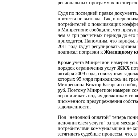
региональных программах по энергос
Судя по последней правке документа
протеста не вызвала. Так, в первона
потребителей о повышающих коэффици
в Минрегионе сообщили, что предуп
чем за три расчетных периода до его
приходится. Напомним, что тарифы, 
2011 года будут регулировать орган
подписал поправки к
Жилищному ко
Кроме учета Минрегион намерен уси
порядок ограничения услуг
ЖКХ
пот
октября 2009 года, совокупная задол
которых 95 млрд приходилось на граж
Минрегиона Виктор Басаргин сообщал
руб. Поэтому Минрегион намерен со
ограничивать подачу должникам горяч
письменного предупреждения собстве
задолженности.
Под "неполной оплатой" теперь пон
исполнителем услуги" за три месяца 
потребителями коммунальщики не хот
затягивать судебные процессы, что, 