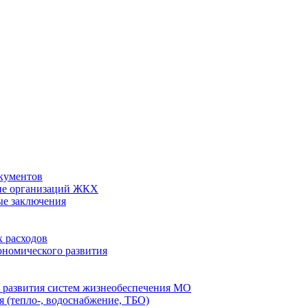
кументов
ие организаций ЖКХ
ые заключения
 расходов
номического развития
 развития систем жизнеобеспечения МО
 (тепло-, водоснабжение, ТБО)