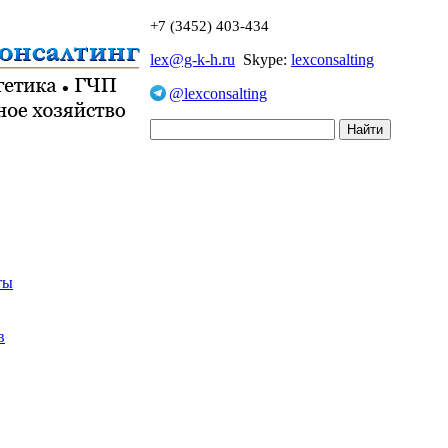
+7 (3452) 403-434
lex@g-k-h.ru
Skype:
lexconsalting
@lexconsalting
ты
в