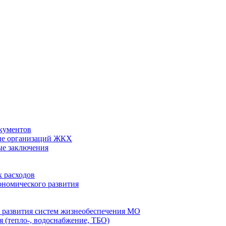
кументов
ие организаций ЖКХ
ые заключения
 расходов
номического развития
 развития систем жизнеобеспечения МО
 (тепло-, водоснабжение, ТБО)