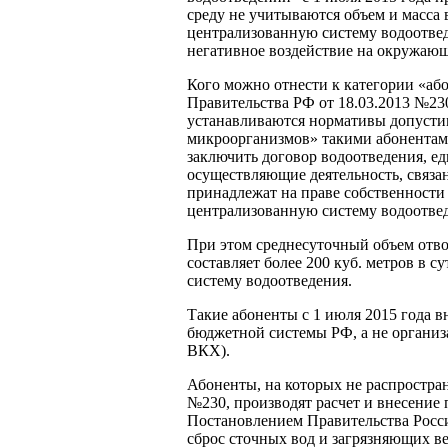
среду не учитываются объем и масса
централизованную систему водоотведе
негативное воздействие на окружающ
Кого можно отнести к категории «аб
Правительства РФ от 18.03.2013 №230
устанавливаются нормативы допусти
микроорганизмов» такими абонентам
заключить договор водоотведения, е
осуществляющие деятельность, связа
принадлежат на праве собственности
централизованную систему водоотве
При этом среднесуточный объем отв
составляет более 200 куб. метров в 
систему водоотведения.
Такие абоненты с 1 июля 2015 года в
бюджетной системы РФ, а не организ
ВКХ).
Абоненты, на которых не распростра
№230, производят расчет и внесение 
Постановлением Правительства Росси
сброс сточных вод и загрязняющих в