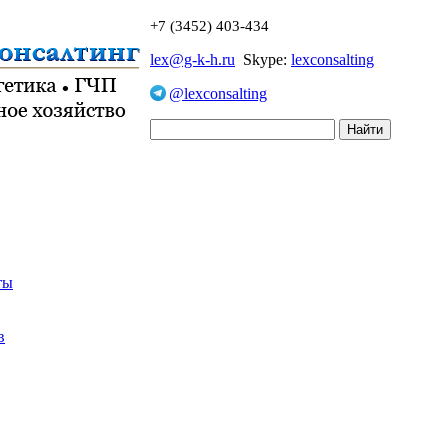
+7 (3452) 403-434
lex@g-k-h.ru
Skype:
lexconsalting
@lexconsalting
ты
в