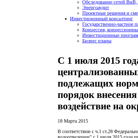
Обследование сетей ВиВ,
Энергоаудит
Проектные решения и см
Инвестиционный консалтинг
Государственно-частное 
Концессия, концессионны
Инвестиционные програ
Бизнес планы
С 1 июля 2015 год
централизованных
подлежащих норм
порядок внесения
воздействие на 
18 Марта 2015
В соответствии с ч.1 ст.28 Федераль
водоотведении" с 1 июля 2015 года 