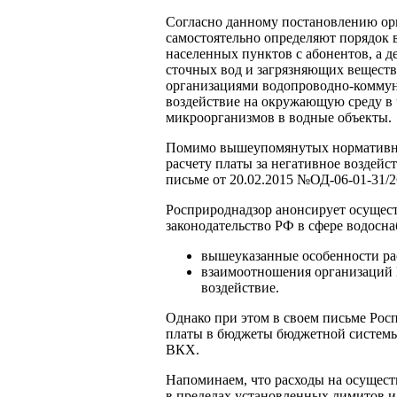
Согласно данному постановлению ор
самостоятельно определяют порядок 
населенных пунктов с абонентов, а д
сточных вод и загрязняющих веществ
организациями водопроводно-коммуна
воздействие на окружающую среду в 
микроорганизмов в водные объекты.
Помимо вышеупомянутых нормативно-
расчету платы за негативное воздейс
письме от 20.02.2015 №ОД-06-01-31/2
Росприроднадзор анонсирует осущест
законодательство РФ в сфере водосн
вышеуказанные особенности рас
взаимоотношения организаций 
воздействие.
Однако при этом в своем письме Рос
платы в бюджеты бюджетной системы
ВКХ.
Напоминаем, что расходы на осущест
в пределах установленных лимитов и 