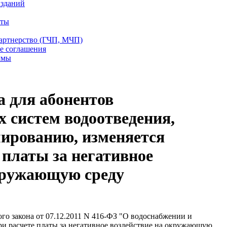
 зданий
еты
партнерство (ГЧП, МЧП)
е соглашения
ммы
а для абонентов
 систем водоотведения,
ированию, изменяется
 платы за негативное
окружающую среду
ного закона от 07.12.2011 N 416-ФЗ "О водоснабжении и
при расчете платы за негативное воздействие на окружающую