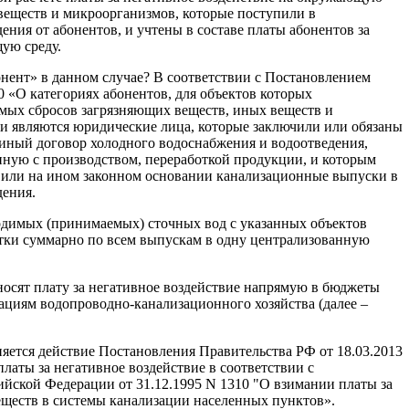
 веществ и микроорганизмов, которые поступили в
ния от абонентов, и учтены в составе платы абонентов за
ую среду.
онент» в данном случае? В соответствии с Постановлением
 «О категориях абонентов, для объектов которых
мых сбросов загрязняющих веществ, иных веществ и
и являются юридические лица, которые заключили или обязаны
диный договор холодного водоснабжения и водоотведения,
нную с производством, переработкой продукции, и которым
 или на ином законном основании канализационные выпуски в
дения.
одимых (принимаемых) сточных вод с указанных объектов
сутки суммарно по всем выпускам в одну централизованную
носят плату за негативное воздействие напрямую в бюджеты
ациям водопроводно-канализационного хозяйства (далее –
няется действие Постановления Правительства РФ от 18.03.2013
платы за негативное воздействие в соответствии с
йской Федерации от 31.12.1995 N 1310 "О взимании платы за
еществ в системы канализации населенных пунктов».