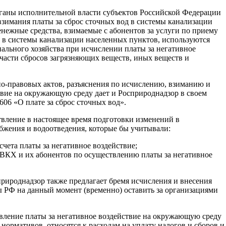
ганы исполнительной власти субъектов Российской Федерации
взимания платы за сброс сточных вод в системы канализации
енежные средства, взимаемые с абонентов за услуги по приему
 в системы канализации населенных пунктов, используются
льного хозяйства при исчислении платы за негативное
части сбросов загрязняющих веществ, иных веществ и
правовых актов, разъяснения по исчислению, взиманию и
твие на окружающую среду дает и Росприроднадзор в своем
606 «О плате за сброс сточных вод».
вление в настоящее время подготовки изменений в
абжения и водоотведения, которые бы учитывали:
чета платы за негативное воздействие;
ВКХ и их абонентов по осуществлению платы за негативное
природнадзор также предлагает бремя исчисления и внесения
 РФ на данный момент (временно) оставить за организациями
вление платы за негативное воздействие на окружающую среду
нормативов, относятся к расходам на уплату налогов и сборов и