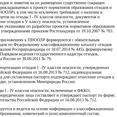
ходов и лимитов на их размещение существенно сокращен
прикладываемых к проекту нормативов образования отходов и
ПНООЛР), в том числе исключено требование о наличии в
ов на отходы I - IV классов опасности, документов и
ие отходов к V классу опасности, установленное
и указаниями по разработке проектов нормативов образования
, утвержденными приказом Ростехнадзора от 19.10.2007 № 703.
 в приложениях к ПНООЛР формируются с обязательным
одов по Федеральному классификационному каталогу отходов
казом Росприроднадзора от 18.07.2014 № 445), формируемому
Порядком ведения государственного кадастра отходов,
России от 30.09.2011 № 79.
портизации отходов I - IV классов опасности, утвержденных
йской Федерации от 16.08.2013 № 712, индивидуальные
 для составления паспорта подтверждают отнесение отходов к
ядке, установленном Минприроды России.
оды I - IV классов опасности, включенные в ФККО,
юридические лица составляют и утверждают паспорт по форме,
ельства Российской Федерации от 16.08.2013 № 712.
руется и ведется на основе информации о классификационных
образования, химический и (или) компонентный состав,