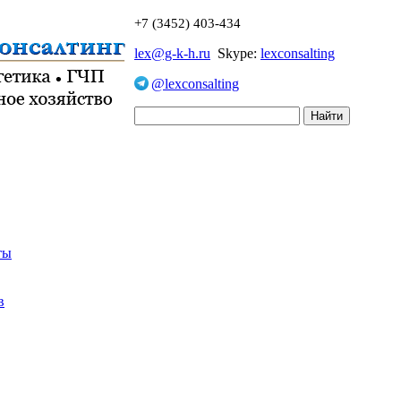
+7 (3452) 403-434
lex@g-k-h.ru
Skype:
lexconsalting
@lexconsalting
ты
в