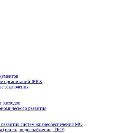
кументов
ие организаций ЖКХ
ые заключения
 расходов
номического развития
 развития систем жизнеобеспечения МО
 (тепло-, водоснабжение, ТБО)