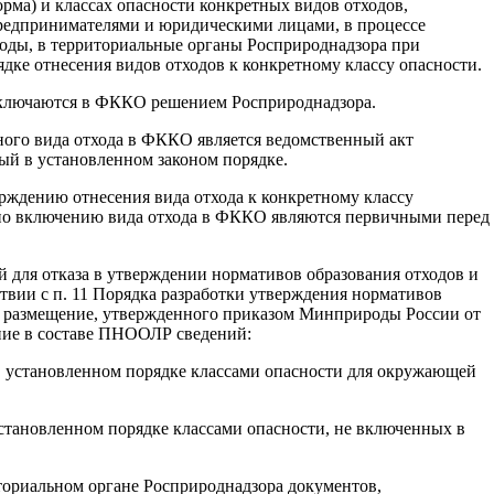
орма) и классах опасности конкретных видов отходов,
едпринимателями и юридическими лицами, в процессе
ходы, в территориальные органы Росприроднадзора при
дке отнесения видов отходов к конкретному классу опасности.
 включаются в ФККО решением Росприроднадзора.
ого вида отхода в ФККО является ведомственный акт
ый в установленном законом порядке.
рждению отнесения вида отхода к конкретному классу
по включению вида отхода в ФККО являются первичными перед
 для отказа в утверждении нормативов образования отходов и
твии с п. 11 Порядка разработки утверждения нормативов
х размещение, утвержденного приказом Минприроды России от
ение в составе ПНООЛР сведений:
в установленном порядке классами опасности для окружающей
установленном порядке классами опасности, не включенных в
иториальном органе Росприроднадзора документов,