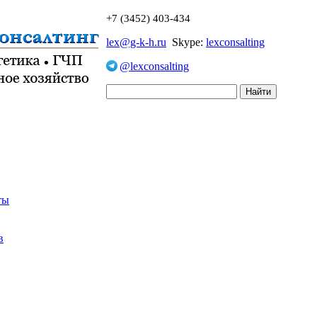
+7 (3452) 403-434
lex@g-k-h.ru
Skype:
lexconsalting
@lexconsalting
ты
в