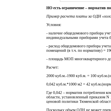
НО есть ограничение – норматив по
Пример расчета платы за ОДН «хол
Условия:
- наличие общедомового прибора уче
индивидуальными приборами учета б
- расход общедомового прибора учета
помещений (в т.ч. по нормативу) = 19
- площадь МОП многоквартирного дом
Расчет:
2000 куб.м.-1900 куб.м. = 100 куб.м
0,042 куб.м.*1000 м2 = 42 куб.м.(но
Где 0,042 – норматив потребления к
области, установленный приказом N 1
ценовой политики Тюменской области
Поскольку объем ОДН не может прев