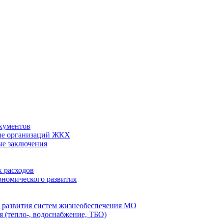
кументов
ие организаций ЖКХ
ые заключения
 расходов
номического развития
 развития систем жизнеобеспечения МО
 (тепло-, водоснабжение, ТБО)