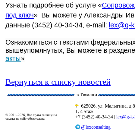
Узнать подробнее об услуге «
Сопровож
под ключ
» Вы можете у Александры Ив
данные (3452) 40-34-34, e-mail:
lex
@
g
-
k
Ознакомиться
с текстами федеральных
вышеупомянутых, Вы можете в раздел
акты
»
Вернуться к списку новостей
625026, ул. Малыгина, д.8
1, 4 этаж
© 2001–2026, Все права защищены,
+7 (3452) 40-34-34 |
lex@g-k-
ссылка на сайт обязательна.
@lexconsalting