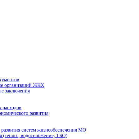
кументов
ие организаций ЖКХ
ые заключения
 расходов
номического развития
 развития систем жизнеобеспечения МО
 (тепло-, водоснабжение, ТБО)