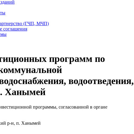
 зданий
еты
партнерство (ГЧП, МЧП)
е соглашения
ммы
стиционных программ по
 коммунальной
одоснабжения, водоотведения,
п. Ханымей
нвестиционной программы, согласованной в органе
й р-н, п. Ханымей