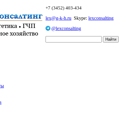
+7 (3452) 403-434
lex@g-k-h.ru
Skype:
lexconsalting
@lexconsalting
ты
в