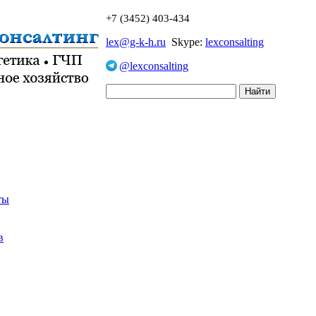
+7 (3452) 403-434
lex@g-k-h.ru
Skype:
lexconsalting
@lexconsalting
ты
в