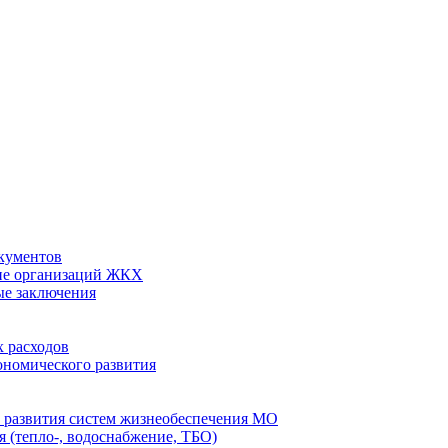
кументов
ие организаций ЖКХ
ые заключения
 расходов
номического развития
 развития систем жизнеобеспечения МО
 (тепло-, водоснабжение, ТБО)