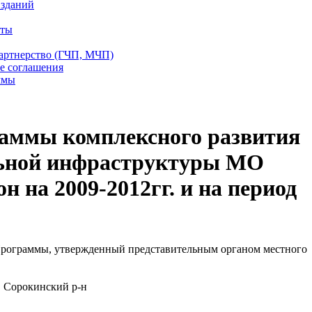
 зданий
еты
партнерство (ГЧП, МЧП)
е соглашения
ммы
раммы комплексного развития
ьной инфраструктуры МО
 на 2009-2012гг. и на период
рограммы, утвержденный представительным органом местного
, Сорокинский р-н