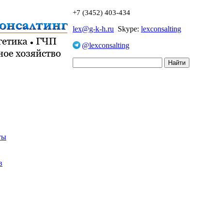
+7 (3452) 403-434
lex@g-k-h.ru
Skype:
lexconsalting
@lexconsalting
ты
в