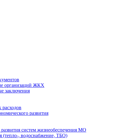
кументов
ие организаций ЖКХ
ые заключения
 расходов
номического развития
 развития систем жизнеобеспечения МО
 (тепло-, водоснабжение, ТБО)