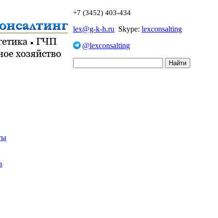
+7 (3452) 403-434
lex@g-k-h.ru
Skype:
lexconsalting
@lexconsalting
ты
в