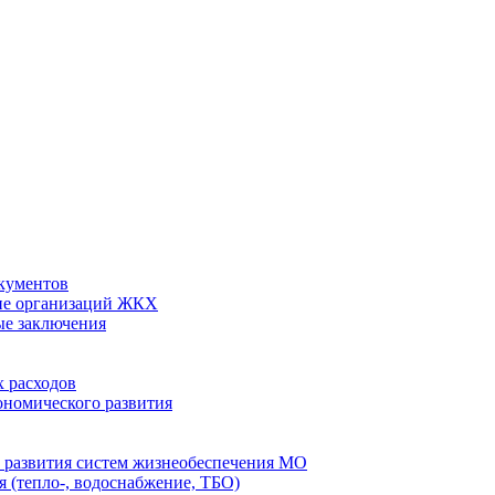
кументов
ие организаций ЖКХ
ые заключения
 расходов
номического развития
 развития систем жизнеобеспечения МО
 (тепло-, водоснабжение, ТБО)