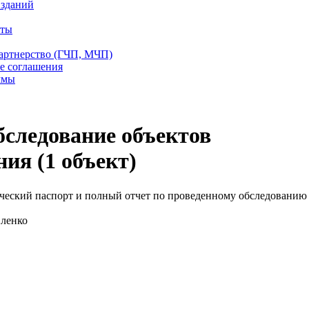
 зданий
еты
партнерство (ГЧП, МЧП)
е соглашения
ммы
бследование объектов
ия (1 объект)
ческий паспорт и полный отчет по проведенному обследованию
ленко