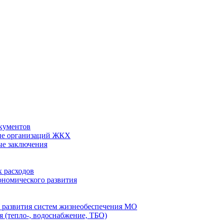
кументов
ие организаций ЖКХ
ые заключения
 расходов
номического развития
 развития систем жизнеобеспечения МО
 (тепло-, водоснабжение, ТБО)