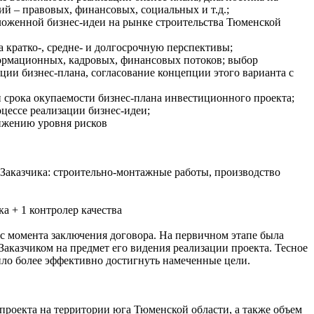
й – правовых, финансовых, социальных и т.д.;
ложенной бизнес-идеи на рынке строительства Тюменской
а кратко-, средне- и долгосрочную перспективы;
ормационных, кадровых, финансовых потоков; выбор
ции бизнес-плана, согласование концепции этого варианта с
и срока окупаемости бизнес-плана инвестиционного проекта;
цессе реализации бизнес-идеи;
ижению уровня рисков
аказчика: строительно-монтажные работы, производство
ка + 1 контролер качества
с момента заключения договора. На первичном этапе была
Заказчиком на предмет его видения реализации проекта. Тесное
ило более эффективно достигнуть намеченные цели.
проекта на территории юга Тюменской области, а также объем