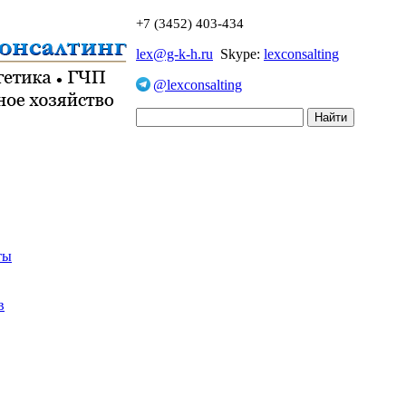
+7 (3452) 403-434
lex@g-k-h.ru
Skype:
lexconsalting
@lexconsalting
ты
в