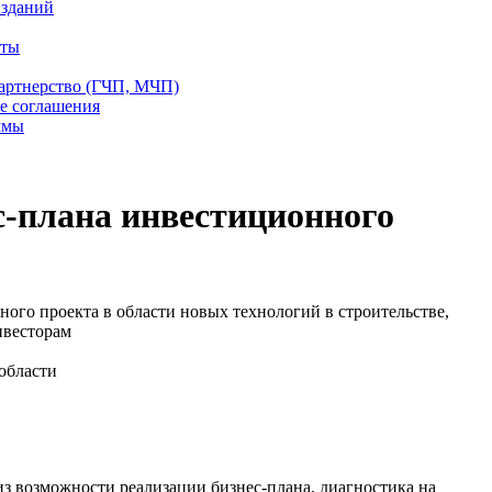
 зданий
еты
партнерство (ГЧП, МЧП)
е соглашения
ммы
с-плана инвестиционного
ого проекта в области новых технологий в строительстве,
нвесторам
области
з возможности реализации бизнес-плана, диагностика на