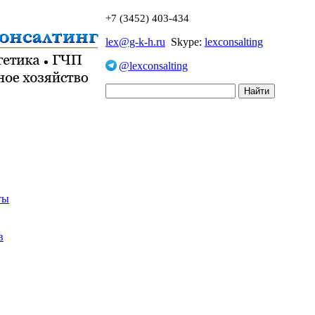
+7 (3452) 403-434
lex@g-k-h.ru
Skype:
lexconsalting
@lexconsalting
ты
в