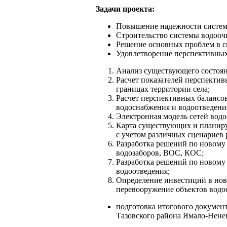
Задачи проекта:
Повышение надежности систем 
Строительство системы водооч
Решение основных проблем в с
Удовлетворение перспективных 
Анализ существующего состоян
Расчет показателей перспектив
границах территории села;
Расчет перспективных балансо
водоснабжения и водоотведения
Электронная модель сетей водо
Карта существующих и планиру
с учетом различных сценариев 
Разработка решений по новому
водозаборов, ВОС, КОС;
Разработка решений по новому 
водоотведения;
Определение инвестиций в нов
перевооружение объектов водо
подготовка итогового докумен
Тазовского района Ямало-Нене