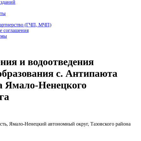
 зданий
еты
партнерство (ГЧП, МЧП)
е соглашения
ммы
ния и водоотведения
бразования с. Антипаюта
а Ямало-Ненецкого
га
сть, Ямало-Ненецкий автономный округ, Тазовского района