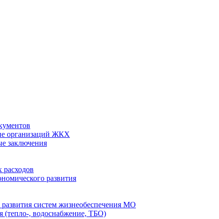
кументов
ие организаций ЖКХ
ые заключения
 расходов
номического развития
 развития систем жизнеобеспечения МО
 (тепло-, водоснабжение, ТБО)