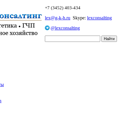
+7 (3452) 403-434
lex@g-k-h.ru
Skype:
lexconsalting
@lexconsalting
ты
в