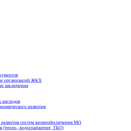
кументов
ие организаций ЖКХ
ые заключения
 расходов
номического развития
 развития систем жизнеобеспечения МО
 (тепло-, водоснабжение, ТБО)