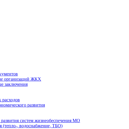
кументов
ие организаций ЖКХ
ые заключения
 расходов
номического развития
 развития систем жизнеобеспечения МО
 (тепло-, водоснабжение, ТБО)