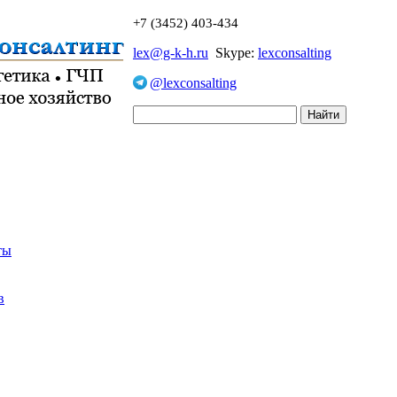
+7 (3452) 403-434
lex@g-k-h.ru
Skype:
lexconsalting
@lexconsalting
ты
в