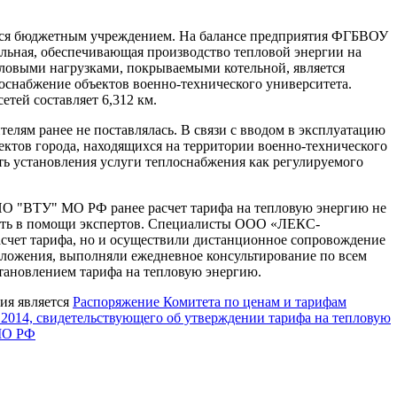
 бюджетным учреждением. На балансе предприятия ФГБВОУ
ьная, обеспечивающая производство тепловой энергии на
овыми нагрузками, покрываемыми котельной, является
доснабжение объектов военно-технического университета.
тей составляет 6,312 км.
елям ранее не поставлялась. В связи с вводом в эксплуатацию
ктов города, находящихся на территории военно-технического
ть установления услуги теплоснабжения как регулируемого
 "ВТУ" МО РФ ранее расчет тарифа на тепловую энергию не
сть в помощи экспертов. Специалисты ООО «ЛЕКС-
асчет тарифа, но и осуществили дистанционное сопровождение
дложения, выполняли ежедневное консультирование по всем
становлением тарифа на тепловую энергию.
ия является
Распоряжение Комитета по ценам и тарифам
.2014, свидетельствующего об утверждении тарифа на тепловую
МО РФ