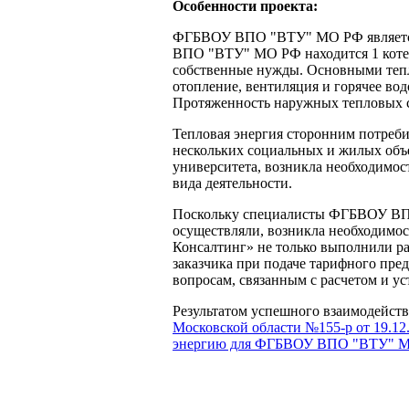
Особенности проекта:
ФГБВОУ ВПО "ВТУ" МО РФ является
ВПО "ВТУ" МО РФ находится 1 котел
собственные нужды. Основными тепл
отопление, вентиляция и горячее во
Протяженность наружных тепловых се
Тепловая энергия сторонним потребит
нескольких социальных и жилых объе
университета, возникла необходимос
вида деятельности.
Поскольку специалисты ФГБВОУ ВПО
осуществляли, возникла необходимо
Консалтинг» не только выполнили р
заказчика при подаче тарифного пре
вопросам, связанным с расчетом и у
Результатом успешного взаимодейств
Московской области №155-р от 19.12
энергию для ФГБВОУ ВПО "ВТУ" 