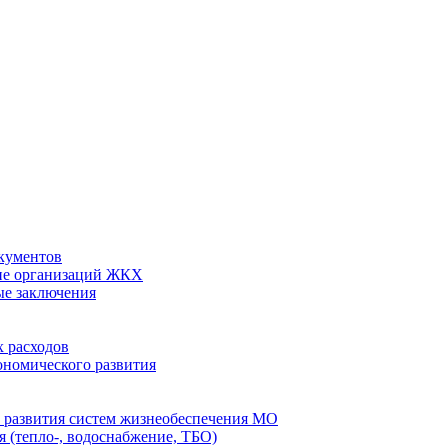
кументов
ие организаций ЖКХ
ые заключения
 расходов
номического развития
 развития систем жизнеобеспечения МО
 (тепло-, водоснабжение, ТБО)