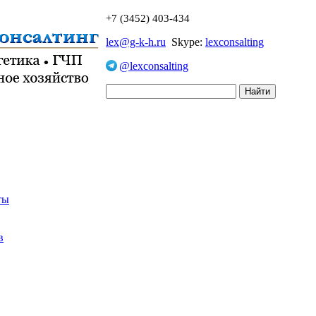
+7 (3452) 403-434
lex@g-k-h.ru
Skype:
lexconsalting
@lexconsalting
ты
в