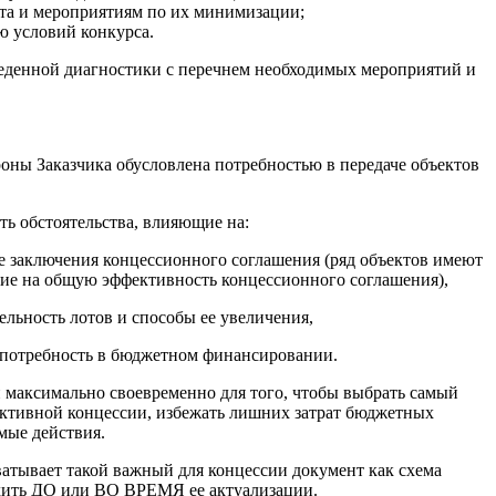
та и мероприятиям по их минимизации;
 условий конкурса.
веденной диагностики с перечнем необходимых мероприятий и
роны Заказчика обусловлена потребностью в передаче объектов
ь обстоятельства, влияющие на:
бе заключения концессионного соглашения (ряд объектов имеют
ие на общую эффективность концессионного соглашения),
льность лотов и способы ее увеличения,
 потребность в бюджетном финансировании.
н максимально своевременно для того, чтобы выбрать самый
ективной концессии, избежать лишних затрат бюджетных
мые действия.
ватывает такой важный для концессии документ как схема
одить ДО или ВО ВРЕМЯ ее актуализации.