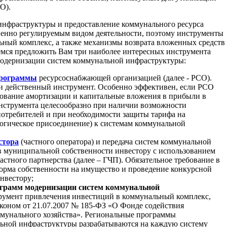
О).
инфраструктуры и предоставление коммунального ресурса
ственно регулируемым видом деятельности, поэтому инструменты
ный комплекс, а также механизмы возврата вложенных средств
емся предложить Вам три наиболее интересных инструмента
модернизации систем коммунальной инфраструктуры:
программы
ресурсоснабжающей организацией (далее - РСО).
и действенный инструмент. Особенно эффективен, если РСО
зование амортизации и капитальные вложения в прибыли в
инструмента целесообразно при наличии возможности
потребителей и при необходимости защиты тарифа на
логическое присоединение) к системам коммунальной
стора
(частного оператора) и передача систем коммунальной
в муниципальной собственности инвестору с использованием
стного партнерства (далее – ГЧП). Обязательное требование в
орма собственности на имущество и проведение конкурсной
нвестору;
ограмм модернизации систем коммунальной
румент привлечения инвестиций в коммунальный комплекс,
оном от 21.07.2007 № 185-ФЗ «О Фонде содействия
унального хозяйства». Региональные программы
ьной инфраструктуры разрабатываются на каждую систему