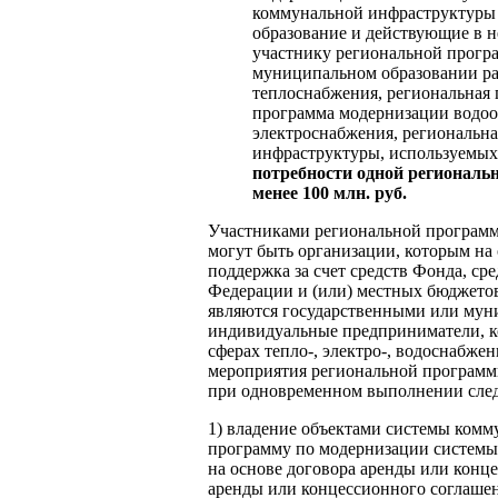
коммунальной инфраструктуры 
образование и действующие в 
участнику региональной прогр
муниципальном образовании ра
теплоснабжения, региональная
программа модернизации водоо
электроснабжения, региональн
инфраструктуры, используемых
потребности одной региональ
менее 100 млн. руб.
Участниками региональной програм
могут быть организации, которым на
поддержка за счет средств Фонда, с
Федерации и (или) местных бюджетов
являются государственными или мун
индивидуальные предприниматели, к
сферах тепло-, электро-, водоснабже
мероприятия региональной программ
при одновременном выполнении сле
1) владение объектами системы ком
программу по модернизации системы
на основе договора аренды или конц
аренды или концессионного соглашени