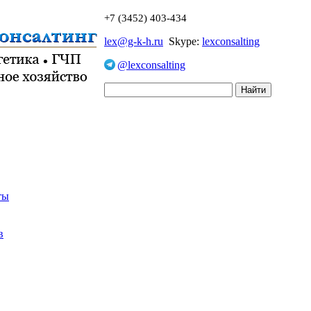
+7 (3452) 403-434
lex@g-k-h.ru
Skype:
lexconsalting
@lexconsalting
ты
в