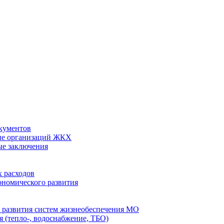
кументов
ие организаций ЖКХ
ые заключения
 расходов
номического развития
 развития систем жизнеобеспечения МО
 (тепло-, водоснабжение, ТБО)