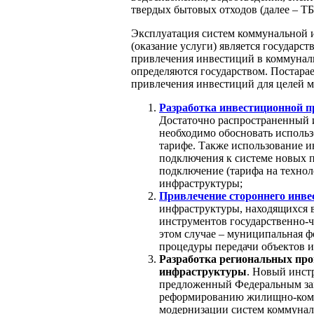
твердых бытовых отходов (далее – ТБ
Эксплуатация систем коммунальной 
(оказание услуги) является государ
привлечения инвестиций в коммуналь
определяются государством. Постара
привлечения инвестиций для целей 
Разработка инвестиционной 
Достаточно распространенный 
необходимо обосновать исполь
тарифе. Также использование 
подключения к системе новых 
подключение (тарифа на техно
инфраструктуры;
Привлечение стороннего инве
инфраструктуры, находящихся 
инструментов государственно-ча
этом случае – муниципальная ф
процедуры передачи объектов и
Разработка региональных пр
инфраструктуры
. Новый инст
предложенный Федеральным зак
реформированию жилищно-комм
модернизации систем коммунал