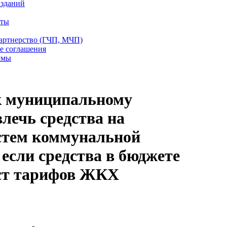
 зданий
еты
партнерство (ГЧП, МЧП)
е соглашения
ммы
к муниципальному
лечь средства на
стем коммунальной
если средства в бюджете
ост тарифов ЖКХ