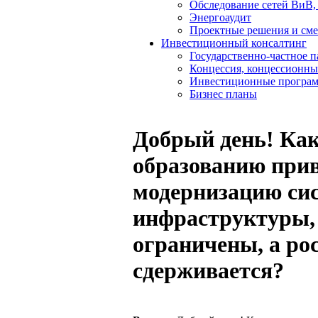
Обследование сетей ВиВ,
Энергоаудит
Проектные решения и см
Инвестиционный консалтинг
Государственно-частное 
Концессия, концессионны
Инвестиционные програ
Бизнес планы
Добрый день! Ка
образованию прив
модернизацию си
инфраструктуры, 
ограничены, а р
сдерживается?