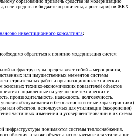
ьному образованию привлечь средства на модернизацию
, если средства в бюджете ограничены, а рост тарифов ЖКХ
нансово-инвестиционного консалтинга
:
необходимо обратиться к понятию модернизация систем
ьной инфраструктуры представляет собой – мероприятия,
одственных или имущественных элементов системы
лекс строительных работ и организационно-технических
м основных технико-экономических показателей объектов
приятия направленные на улучшение технических и
сть, производительность, надежность, долговечность,
 условия обслуживания и безопасности и иные характеристики)
ы или объектов, используемых для утилизации (захоронения)
сения частичных изменений и усовершенствований в их схемы
ой инфраструктуры понимаются системы теплоснабжения,
троснабжения, а также объекты, используемые для утилизации