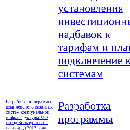
установления
инвестиционн
надбавок к
тарифам и пла
подключение 
системам
Разработка программы
Разработка
комплексного развития
систем коммунальной
программы
инфраструктуры МО
город Кольчугино на
период до 2013 года