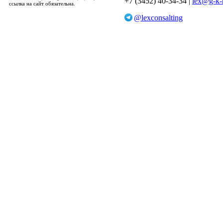
+7 (3452) 40-34-34 |
lex@g-k-
ссылка на сайт обязательна.
@lexconsalting